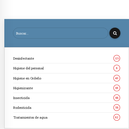
Desinfectante
121
Higiene del personal
8
Higiene en Ordeño
40
Higienizante
65
Insecticida
88
Rodenticida
58
Tratamientos de agua
82