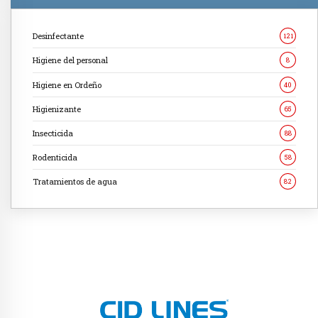
Desinfectante
121
Higiene del personal
8
Higiene en Ordeño
40
Higienizante
65
Insecticida
88
Rodenticida
58
Tratamientos de agua
82