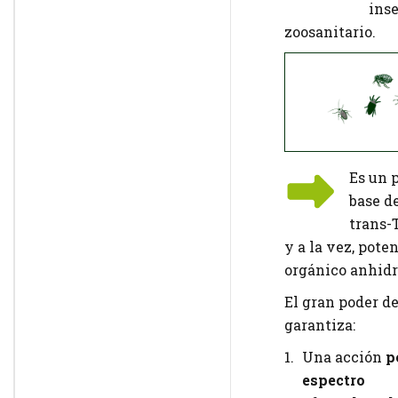
inse
zoosanitario.
Es un 
base d
trans-
y a la vez, pote
orgánico anhidr
El gran poder d
garantiza:
Una acción
p
espectro