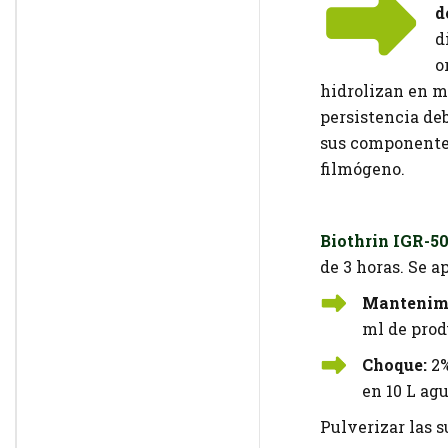
d
d
o
hidrolizan en m
persistencia deb
sus componentes
filmógeno.
Biothrin IGR-5
de 3 horas. Se a
Mantenimi
ml de prod
Choque:
2%
en 10 L agu
Pulverizar las s