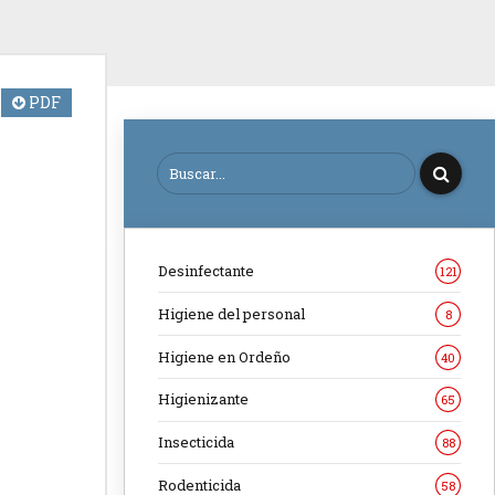
PDF
Desinfectante
121
Higiene del personal
8
Higiene en Ordeño
40
Higienizante
65
Insecticida
88
Rodenticida
58