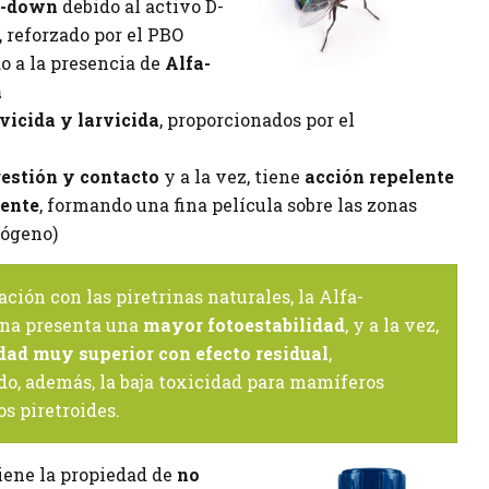
k-down
debido al activo D-
 reforzado por el PBO
o a la presencia de
Alfa-
a
vicida y larvicida
, proporcionados por el
estión y contacto
y a la vez, tiene
acción repelente
ente
, formando una fina película sobre las zonas
mógeno)
ión con las piretrinas naturales, la Alfa-
na presenta una
mayor fotoestabilidad
, y a la vez,
dad muy superior con efecto residual
,
o, además, la baja toxicidad para mamíferos
os piretroides.
iene la propiedad de
no