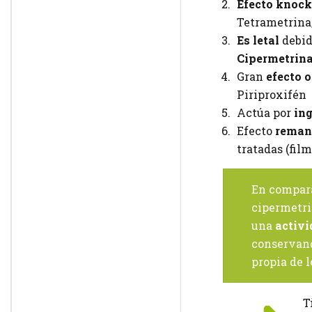
Efecto knoc
Tetrametrina,
Es letal
debid
Cipermetrin
Gran
efecto o
Piriproxifén
Actúa por
ing
Efecto
reman
tratadas (fil
En comparac
cipermetri
una
activi
conservand
propia de l
T