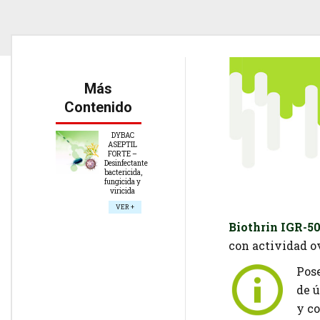
Más
Contenido
DYBAC
ASEPTIL
FORTE –
Desinfectante
bactericida,
fungicida y
viricida
VER +
Biothrin IGR-5
con actividad ov
Pose
de 
y co