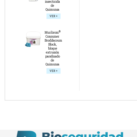
insecticida
de
Quimunsa
VER +
®
Muribrom
Consumer
Brodifacoum
Block,
bloque
extrusión
parafinado
de
Quimunsa
VER +