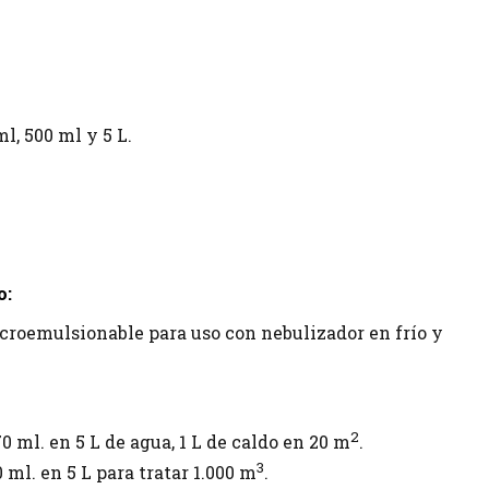
l, 500 ml y 5 L.
o:
roemulsionable para uso con nebulizador en frío y
2
0 ml. en 5 L de agua, 1 L de caldo en 20 m
.
3
 ml. en 5 L para tratar 1.000 m
.