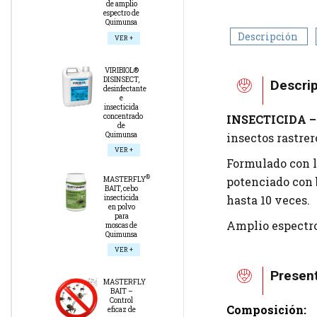
de amplio
espectro de
Quimunsa
Descripción
VER +
VIRIBIOL®
DISINSECT,
Descri
desinfectante
e
insecticida
INSECTICIDA 
concentrado
de
insectos rastrer
Quimunsa
VER +
Formulado con l
®
potenciado con 
MASTERFLY
BAIT, cebo
hasta 10 veces.
insecticida
en polvo
para
Amplio espectro
moscas de
Quimunsa
VER +
Presen
MASTERFLY
BAIT –
Control
Composición:
eficaz de