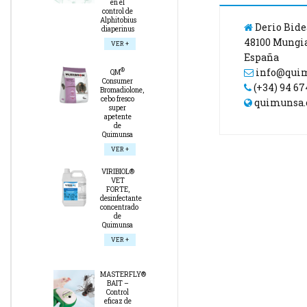
en el
control de
Alphitobius
Derio Bidea
diaperinus
48100 Mungi
VER +
España
®
info@qui
QM
Consumer
(+34) 94 67
Bromadiolone,
cebo fresco
quimunsa
super
apetente
de
Quimunsa
VER +
VIRIBIOL®
VET
FORTE,
desinfectante
concentrado
de
Quimunsa
VER +
MASTERFLY®
BAIT –
Control
eficaz de