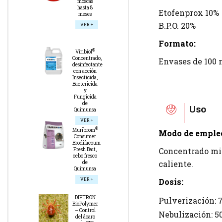
moscas
hasta 8
Etofenprox 10%
meses
B.P.O. 20%
VER +
Formato:
®
Viribiol
Concentrado,
Envases de 100 m
desinfectante
con acción
Insecticida,
Bactericida
y
Fungicida
de
Uso
Quimunsa
VER +
®
Muribrom
Modo de emple
Consumer
Brodifacoum
Concentrado mic
Fresh Bait,
cebo fresco
caliente.
de
Quimunsa
Dosis:
VER +
DIPTRON
Pulverización: 7
BioPolymer
– Control
Nebulización: 50
del ácaro