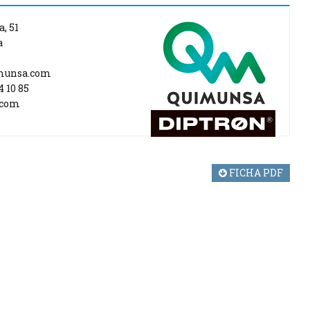
, 51
a
munsa.com
4 10 85
.com
FICHA PDF