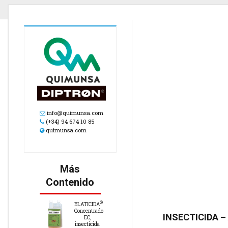
info@quimunsa.com
(+34) 94 674 10 85
quimunsa.com
Más
Contenido
®
BLATICIDA
Concentrado
INSECTICIDA –
EC,
insecticida