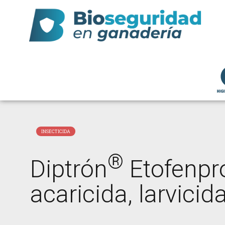
INSECTICIDA
®
Diptrón
Etofenpro
acaricida, larvici