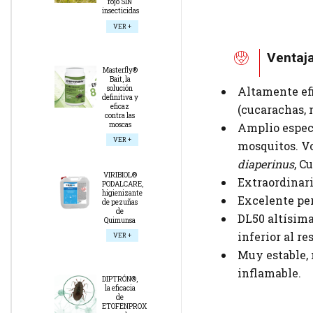
rojo SIN
insecticidas
VER +
Ventaj
Masterfly®
Bait, la
solución
Altamente ef
definitiva y
eficaz
(cucarachas, 
contra las
moscas
Amplio espec
VER +
mosquitos. Vo
diaperinus
, C
VIRIBIOL®
Extraordinari
PODALCARE,
higienizante
Excelente per
de pezuñas
de
DL50 altísima
Quimunsa
inferior al re
VER +
Muy estable, 
inflamable.
DIPTRÓN®,
la eficacia
de
ETOFENPROX