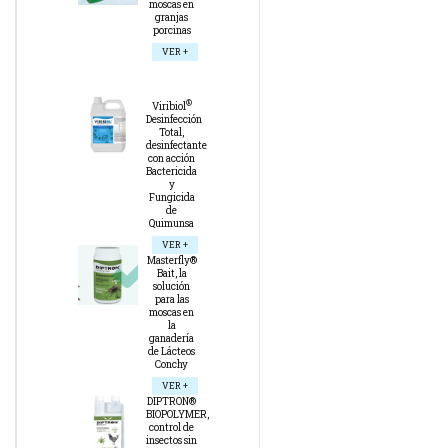
moscas en
granjas
porcinas
VER +
®
Viribiol
Desinfección
Total,
desinfectante
con acción
Bactericida
y
Fungicida
de
Quimunsa
VER +
Masterfly®
Bait, la
solución
para las
moscas en
la
ganadería
de Lácteos
Conchy
VER +
DIPTRON®
BIOPOLYMER,
control de
insectos sin