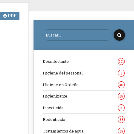
PDF
Desinfectante
121
Higiene del personal
8
Higiene en Ordeño
40
Higienizante
65
Insecticida
88
Rodenticida
58
Tratamientos de agua
82