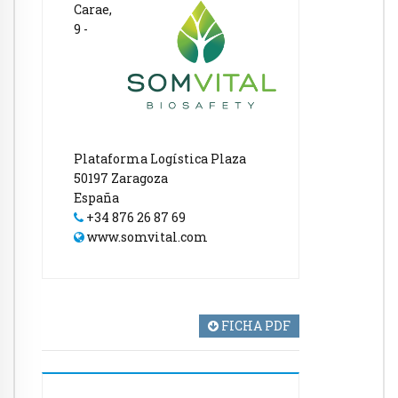
Carae,
9 -
Plataforma Logística Plaza
50197 Zaragoza
España
+34 876 26 87 69
www.somvital.com
FICHA PDF