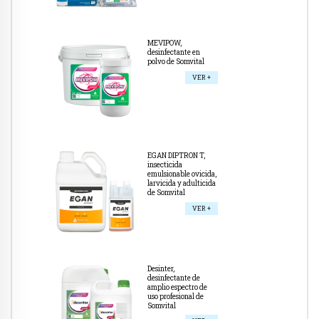
MEVIPOW,
desinfectante en
polvo de Somvital
VER +
EGAN DIPTRON T,
insecticida
emulsionable ovicida,
larvicida y adulticida
de Somvital
VER +
Desinter,
desinfectante de
amplio espectro de
uso profesional de
Somvital