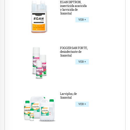
EGAN DIPTRON,
insecticida acaricida
y larvicida de
Somvital
VER +
FOGGERSAN FORTE,
desinfectante de
Somvital
VER +
Larviplus, de
Somvital
VER +