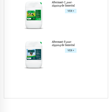
Aftermast-C,
post-
dipping
de Somvital
VER +
Aftermast-P,
post-
dipping
de Somvital
VER +