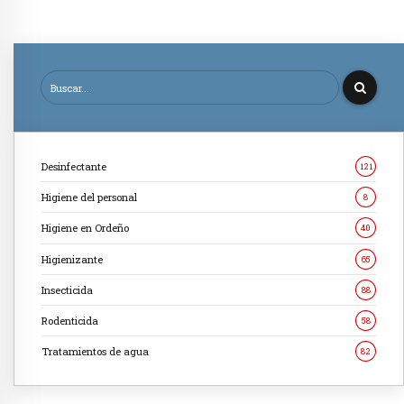
Desinfectante
121
Higiene del personal
8
Higiene en Ordeño
40
Higienizante
65
Insecticida
88
Rodenticida
58
Tratamientos de agua
82