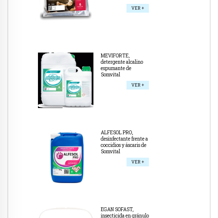
VER +
MEVIFORTE,
detergente alcalino
espumante de
Somvital
VER +
ALFESOL PRO,
desinfectante frente a
coccidios y áscaris de
Somvital
VER +
EGAN SOFAST,
insecticida en gránulo