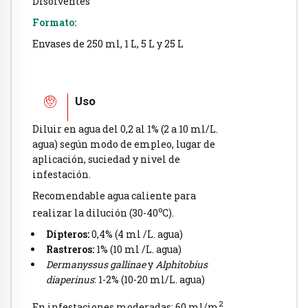
Disolventes
Formato:
Envases de 250 ml, 1 L, 5 L y 25 L
Uso
Diluir en agua del 0,2 al 1% (2 a 10 ml/L.
agua) según modo de empleo, lugar de
aplicación, suciedad y nivel de
infestación.
Recomendable agua caliente para
o
realizar la dilución (30-40
C).
Dípteros:
0,4% (4 ml /L. agua)
Rastreros:
1% (10 ml /L. agua)
Dermanyssus gallinae
y
Alphitobius
diaperinus
: 1-2% (10-20 ml/L. agua)
2
En infestaciones moderadas: 60 ml/m