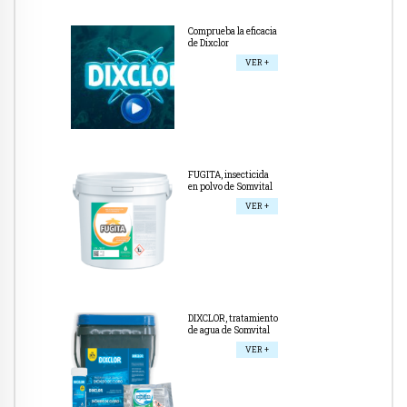
Comprueba la eficacia
de Dixclor
VER +
FUGITA, insecticida
en polvo de Somvital
VER +
DIXCLOR, tratamiento
de agua de Somvital
VER +