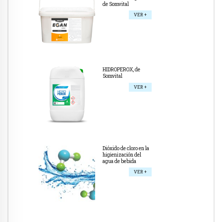
de Somvital
VER +
HIDROPEROX, de
Somvital
VER +
Dióxido de cloro en la
higienización del
agua de bebida
VER +