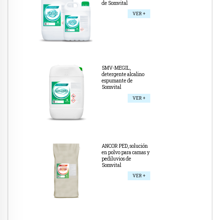
de Somvital
VER +
SMV-MEGIL,
detergente alcalino
espumante de
Somvital
VER +
ANCOR PED, solución
en polvo para camas y
pediluvios de
Somvital
VER +