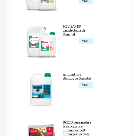
VER +
MEVISAN NF,
desinfectante de
Somvital
VER +
Actimast,
pre-
dipping
de Somvital
VER +
BREDIP, para añadir a
la solución pre-
dipping y/o post-
dipping de Somvital