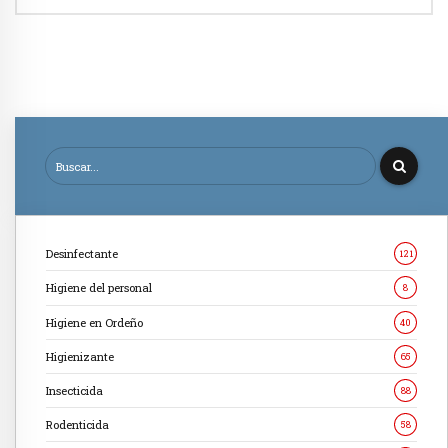
Desinfectante
121
Higiene del personal
8
Higiene en Ordeño
40
Higienizante
65
Insecticida
88
Rodenticida
58