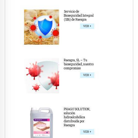
Servicio de
Bioseguridad Integral
(SBi) de Raesgra
VER +
Raesgra, SL – Tu
bioseguridad, nuestro
compromiso
VER +
PHAGO´SOLUTION,
solución
hidroalcohólica
distribuida por
Raesgra
VER +