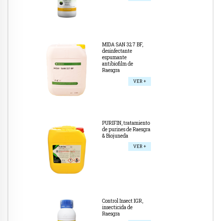
MIDA SAN 327 BF,
desinfectante
espumante
antibiofilm de
Raesgra
VER +
PURIFIN, tratamiento
de purines de Raesgra
& Biojuneda
VER +
Control Insect IGR,
insecticida de
Raesgra