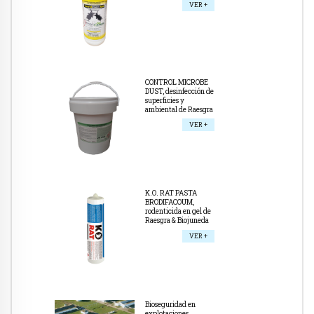
VER +
CONTROL MICROBE
DUST, desinfección de
superficies y
ambiental de Raesgra
VER +
K.O. RAT PASTA
BRODIFACOUM,
rodenticida en gel de
Raesgra & Biojuneda
VER +
Bioseguridad en
explotaciones