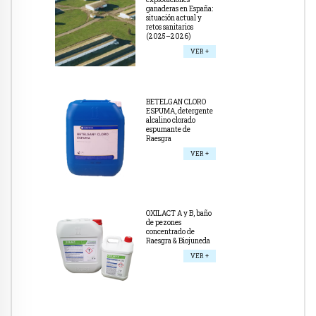
ganaderas en España:
situación actual y
retos sanitarios
(2025–2026)
VER +
BETELGAN CLORO
ESPUMA, detergente
alcalino clorado
espumante de
Raesgra
VER +
OXILACT A y B, baño
de pezones
concentrado de
Raesgra & Biojuneda
VER +