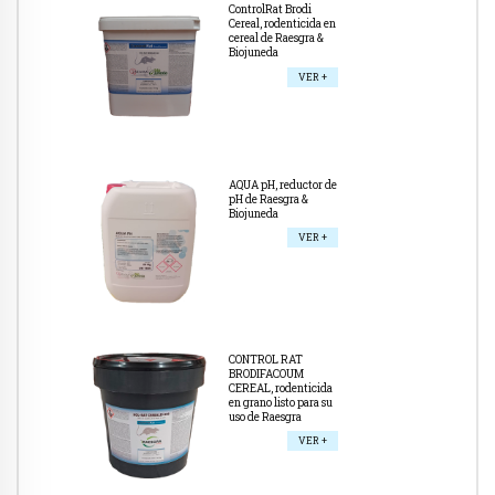
ControlRat Brodi
Cereal, rodenticida en
cereal de Raesgra &
Biojuneda
VER +
AQUA pH, reductor de
pH de Raesgra &
Biojuneda
VER +
CONTROL RAT
BRODIFACOUM
CEREAL, rodenticida
en grano listo para su
uso de Raesgra
VER +