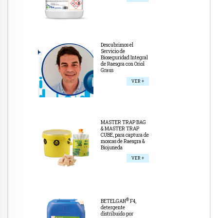
Descubrimos el
Servicio de
Bioseguridad Integral
de Raesgra con Oriol
Graus
VER +
MASTER TRAP BAG
& MASTER TRAP
CUBE, para captura de
moscas de Raesgra &
Biojuneda
VER +
®
BETELGAN
F4,
detergente
distribuido por