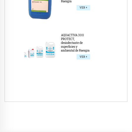
Raesgra
VER +
AQUACTIVA 300
PROTECT,
desinfectante de
superficies y
ambiental de Raesgra
VER +