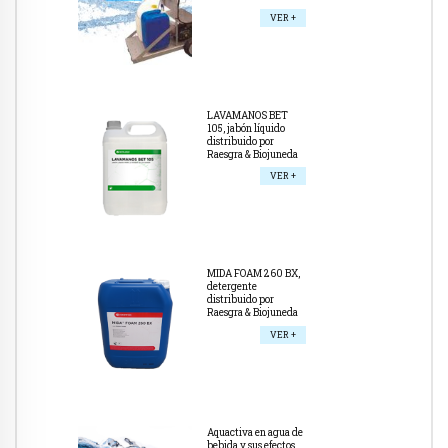
VER +
LAVAMANOS BET
105, jabón líquido
distribuido por
Raesgra & Biojuneda
VER +
MIDA FOAM 260 BX,
detergente
distribuido por
Raesgra & Biojuneda
VER +
Aquactiva en agua de
bebida y sus efectos