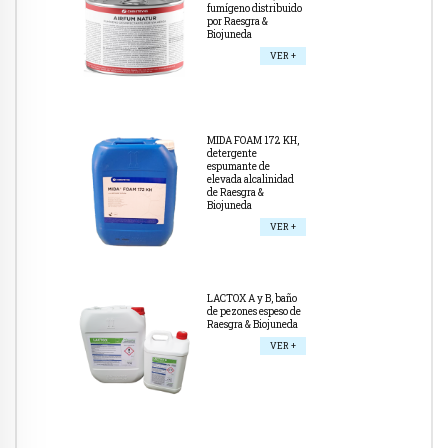
fumígeno distribuido
por Raesgra &
Biojuneda
VER +
MIDA FOAM 172 KH,
detergente
espumante de
elevada alcalinidad
de Raesgra &
Biojuneda
VER +
LACTOX A y B, baño
de pezones espeso de
Raesgra & Biojuneda
VER +