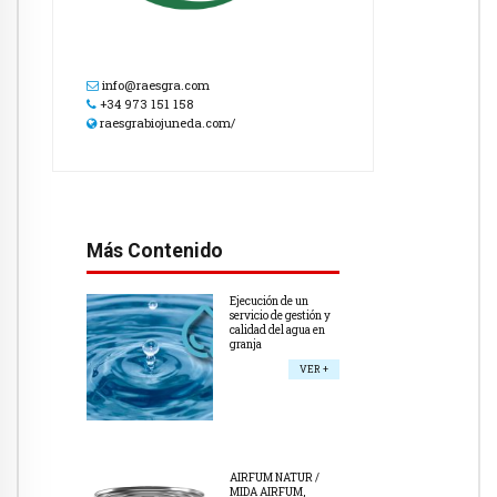
info@raesgra.com
+34 973 151 158
raesgrabiojuneda.com/
Más Contenido
Ejecución de un
servicio de gestión y
calidad del agua en
granja
VER +
AIRFUM NATUR /
MIDA AIRFUM,