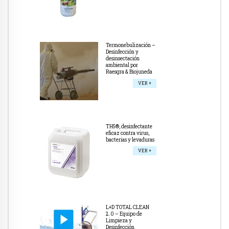
Termonebulización –
Desinfección y
desinsectación
ambiental por
Raesgra & Biojuneda
VER +
TH5®, desinfectante
eficaz contra virus,
bacterias y levaduras
VER +
L+D TOTAL CLEAN
2.0 – Equipo de
Limpieza y
Desinfección