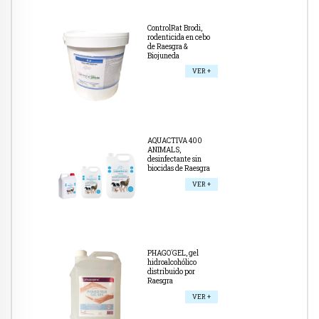
ControlRat Brodi,
rodenticida en cebo
de Raesgra &
Biojuneda
VER +
AQUACTIVA 400
ANIMALS,
desinfectante sin
biocidas de Raesgra
VER +
PHAGO´GEL, gel
hidroalcohólico
distribuido por
Raesgra
VER +