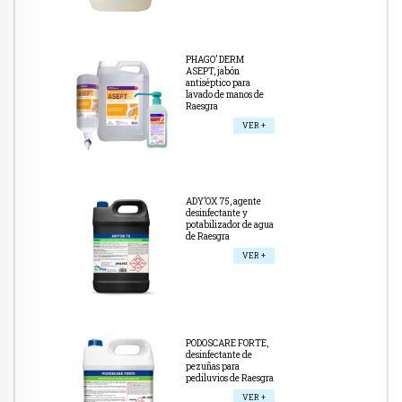
PHAGO’ DERM
ASEPT, jabón
antiséptico para
lavado de manos de
Raesgra
VER +
ADY’OX 75, agente
desinfectante y
potabilizador de agua
de Raesgra
VER +
PODOSCARE FORTE,
desinfectante de
pezuñas para
pediluvios de Raesgra
VER +