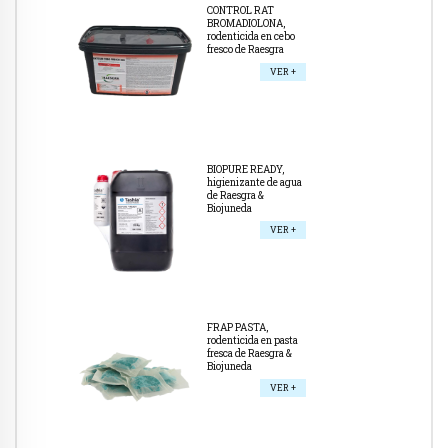
CONTROL RAT
BROMADIOLONA,
rodenticida en cebo
fresco de Raesgra
VER +
BIOPURE READY,
higienizante de agua
de Raesgra &
Biojuneda
VER +
FRAP PASTA,
rodenticida en pasta
fresca de Raesgra &
Biojuneda
VER +