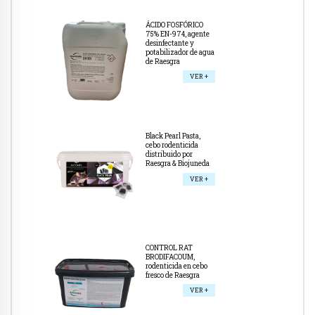
ÁCIDO FOSFÓRICO
75% EN-974, agente
desinfectante y
potabilizador de agua
de Raesgra
VER +
Black Pearl Pasta,
cebo rodenticida
distribuido por
Raesgra & Biojuneda
VER +
CONTROL RAT
BRODIFACOUM,
rodenticida en cebo
fresco de Raesgra
VER +