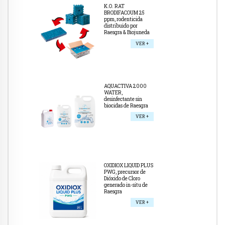
K.O. RAT
BRODIFACOUM 25
ppm, rodenticida
distribuido por
Raesgra & Biojuneda
VER +
AQUACTIVA 2000
WATER,
desinfectante sin
biocidas de Raesgra
VER +
OXIDIOX LIQUID PLUS
PWG, precursor de
Dióxido de Cloro
generado in-situ de
Raesgra
VER +