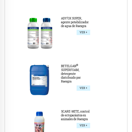
ADY’OX SUPER,
agente potabilizador
de agua de Raesgra
VER +
®
BETELGAN
SUPERFOAM,
detergente
distribuido por
Raesgra
VER +
SCARE-MITE, control
de ectoparásitos en
animales de Raesgra
VER +