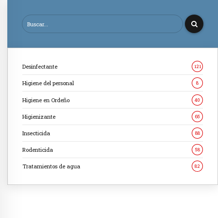
Desinfectante
121
Higiene del personal
8
Higiene en Ordeño
40
Higienizante
65
Insecticida
88
Rodenticida
58
Tratamientos de agua
82