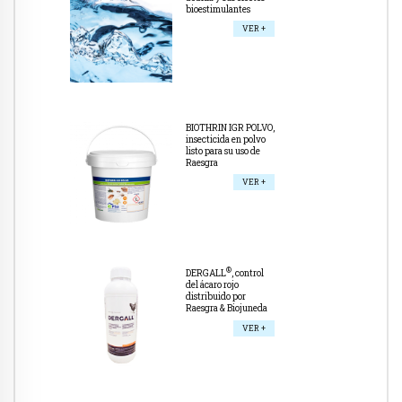
bioestimulantes
VER +
BIOTHRIN IGR POLVO,
insecticida en polvo
listo para su uso de
Raesgra
VER +
®
DERGALL
, control
del ácaro rojo
distribuido por
Raesgra & Biojuneda
VER +