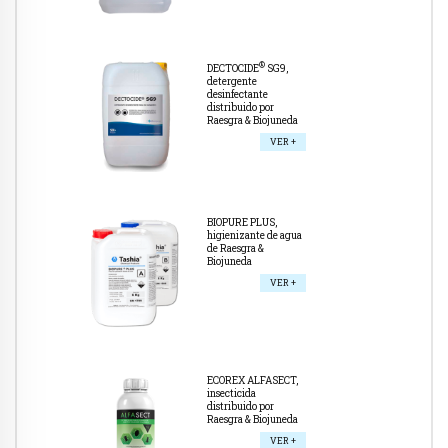
®
DECTOCIDE
SG9,
detergente
desinfectante
distribuido por
Raesgra & Biojuneda
VER +
BIOPURE PLUS,
higienizante de agua
de Raesgra &
Biojuneda
VER +
ECOREX ALFASECT,
insecticida
distribuido por
Raesgra & Biojuneda
VER +