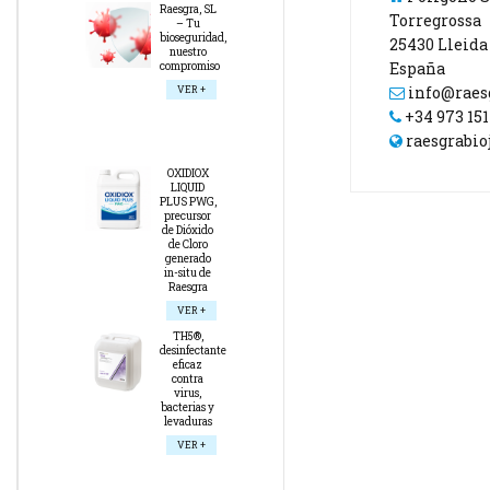
Raesgra, SL
Torregrossa
– Tu
bioseguridad,
25430 Lleida
nuestro
España
compromiso
info@raes
VER +
+34 973 151
raesgrabio
OXIDIOX
LIQUID
PLUS PWG,
precursor
de Dióxido
de Cloro
generado
in-situ de
Raesgra
VER +
TH5®,
desinfectante
eficaz
contra
virus,
bacterias y
levaduras
VER +