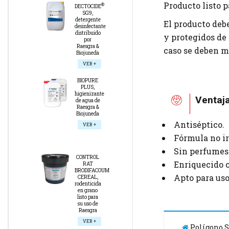
Producto listo p
®
DECTOCIDE
SG9,
detergente
El producto deb
desinfectante
distribuido
y protegidos de
por
Raesgra &
caso se deben m
Biojuneda
VER +
BIOPURE
PLUS,
higienizante
Ventaj
de agua de
Raesgra &
Biojuneda
Antiséptico.
VER +
Fórmula no ir
Sin perfumes
CONTROL
Enriquecido c
RAT
BRODIFACOUM
Apto para uso
CEREAL,
rodenticida
en grano
listo para
su uso de
Raesgra
VER +
Polígono Su