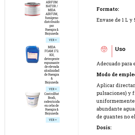
AIRFUM
NATUR /
Formato:
MIDA
AIRFUM,
fumígeno
Envase de 1 L y 5
distribuido
por
Raesgra &
Biojuneda
VER +
MIDA
Uso
FOAM 172
KH,
detergente
Adecuado para e
espumante
de elevada
alcalinidad
Modo de emple
de Raesgra
&
Biojuneda
Aplicar directa
VER +
pulsaciones) y f
ControlRat
Brodi,
uniformemente la
rodenticida
en cebo de
abundante agua 
Raesgra &
Biojuneda
de guantes no e
VER +
Dosis: