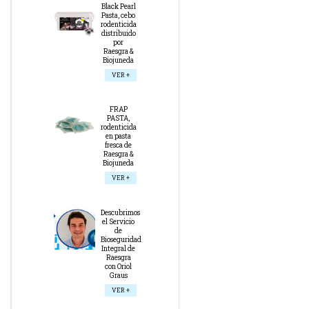
Black Pearl
Pasta, cebo
rodenticida
distribuido
por
Raesgra &
Biojuneda
VER +
FRAP
PASTA,
rodenticida
en pasta
fresca de
Raesgra &
Biojuneda
VER +
Descubrimos
el Servicio
de
Bioseguridad
Integral de
Raesgra
con Oriol
Graus
VER +