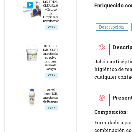
L+D TOTAL
Enriquecido con
CLEAN 2.0
– Equipo
de
Limpieza y
Desinfección
Descripción
VER +
Descri
BIOTHRIN
IGR POLVO,
insecticida
en polvo
Jabón antisépti
listo para
su uso de
higiénico de ma
Raesgra
cualquier conta
VER +
Control
Insect IGR,
Presen
insecticida
de Raesgra
VER +
Composición:
Formulado a par
combinación con