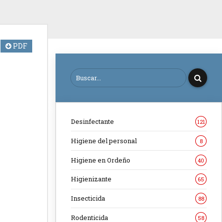
PDF
Desinfectante
121
Higiene del personal
8
Higiene en Ordeño
40
Higienizante
65
Insecticida
88
Rodenticida
58