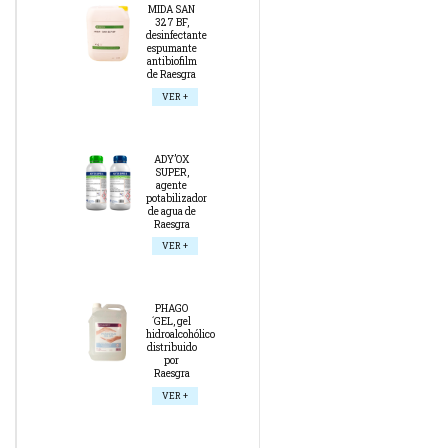
MIDA SAN
327 BF,
desinfectante
espumante
antibiofilm
de Raesgra
VER +
ADY’OX
SUPER,
agente
potabilizador
de agua de
Raesgra
VER +
PHAGO
´GEL, gel
hidroalcohólico
distribuido
por
Raesgra
VER +