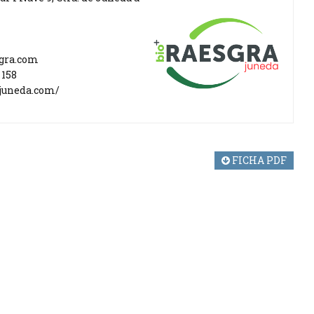
gra.com
 158
juneda.com/
FICHA PDF