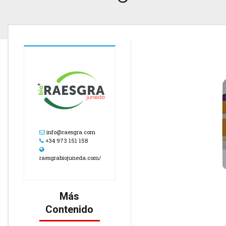
info@raesgra.com
+34 973 151 158
raesgrabiojuneda.com/
Más
Contenido