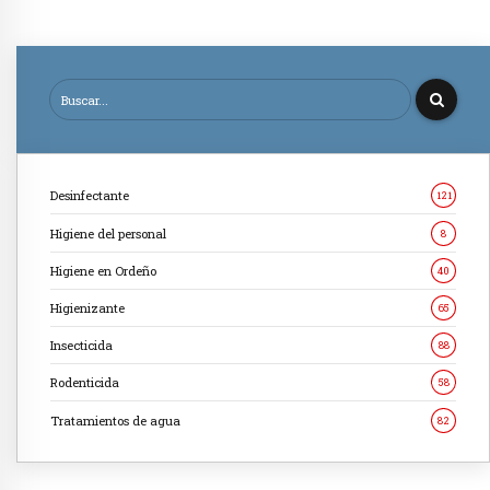
Desinfectante
121
Higiene del personal
8
Higiene en Ordeño
40
Higienizante
65
Insecticida
88
Rodenticida
58
Tratamientos de agua
82