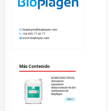
bioplagen@bioplagen.com
+34 955 77 65 77
www.bioplagen.com
Más Contenido
KLINGUARD TRUCK,
detergente
espumante
desincrustante de alto
rendimiento de
Bioplagen
VER +