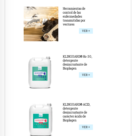
Herramientas de
control de las
enfermedades
transmitidas por
vectores
VER +
KLINGUARD® Hs-30,
detergente
desincrustante de
Bioplagen
VER +
KLINGUARD® ACID,
detergente
desincrustante de
carácter ácido de
Bioplagen
VER +