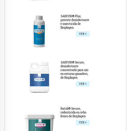
SANIVIR® Plus,
potente desinfectante
e insecticida de
Bioplagen
VER +
SANIVIR® Secure,
desinfectante
concentrado para uso
en entorno ganadero,
de Bioplagen
VER +
Ratolí® Secure,
rodenticida en cebo
fresco de Bioplagen
VER +