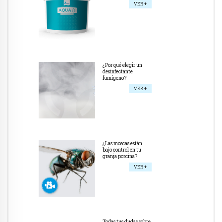
VER +
¿Por qué elegir un
desinfectante
fumígeno?
VER +
¿Las moscas están
bajo control en tu
granja porcina?
VER +
Todas tus dudas sobre