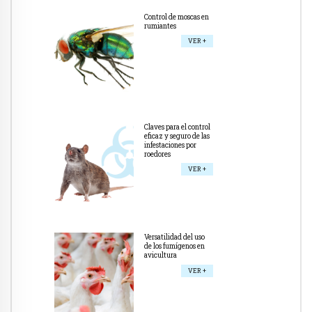
Control de moscas en
rumiantes
VER +
Claves para el control
eficaz y seguro de las
infestaciones por
roedores
VER +
Versatilidad del uso
de los fumígenos en
avicultura
VER +