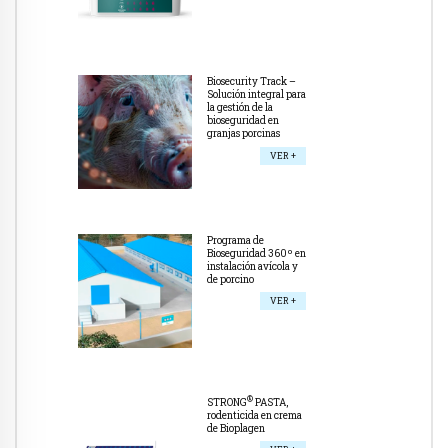
Biosecurity Track –
Solución integral para
la gestión de la
bioseguridad en
granjas porcinas
VER +
Programa de
Bioseguridad 360º en
instalación avícola y
de porcino
VER +
®
STRONG
PASTA,
rodenticida en crema
de Bioplagen