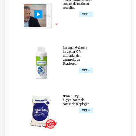
control de roedores
resueltas
VER +
Larvigen® Secure,
larvicida IGR
inhibidor del
desarrollo de
Bioplagen
VER +
Nova X-Dry,
higienizante de
camas de Bioplagen
VER +