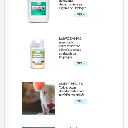
detergente
desincrustante en
espuma de Bioplagen
VER +
LARVIGEN® PRO,
insecticida
concentrado con
efecto larvicida y
adulticida de
Bioplagen
VER +
SANIVIR® PLUS S –
Todo el poder
desinfectante ahora
también insecticida
VER +