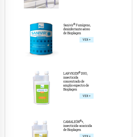
®
Sanivir
Fumígeno,
desinfectante aéreo
de Bioplagen
VER +
®
LARVIGEN
DUO,
insecticida
concentrado de
amplio espectro de
Bioplagen
VER +
®
CAMALEÓN
+,
insecticida-acaricida
de Bioplagen
VER +