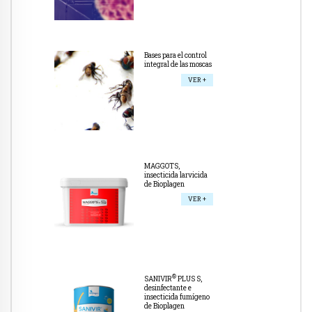
Bases para el control
integral de las moscas
VER +
MAGGOTS,
insecticida larvicida
de Bioplagen
VER +
®
SANIVIR
PLUS S,
desinfectante e
insecticida fumígeno
de Bioplagen