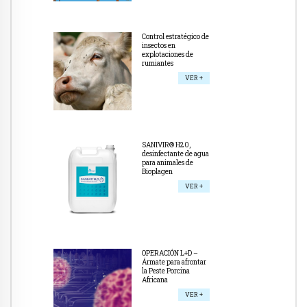
Control estratégico de
insectos en
explotaciones de
rumiantes
VER +
SANIVIR® H20,
desinfectante de agua
para animales de
Bioplagen
VER +
OPERACIÓN L+D –
Ármate para afrontar
la Peste Porcina
Africana
VER +