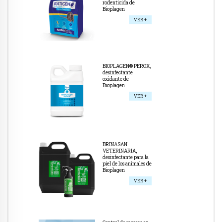
rodenticida de
Bioplagen
VER +
BIOPLAGEN® PEROX,
desinfectante
oxidante de
Bioplagen
VER +
BRINASAN
VETERINARIA,
desinfectante para la
piel de los animales de
Bioplagen
VER +