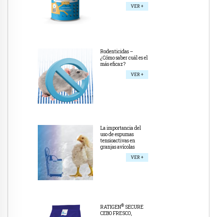
VER +
Rodenticidas –
¿Cómo saber cuál es el
más eficaz?
VER +
La importancia del
uso de espumas
tensioactivas en
granjas avícolas
VER +
®
RATIGEN
SECURE
CEBO FRESCO,