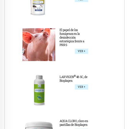
El papel de los
fumígenos en la
desinfección
estratégica frente a
PRRS
VER +
®
LARVIGEN
48 SC, de
Bioplagen
VER +
AQUA CLORO, cloro en
pastillas de Bioplagen