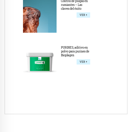
Control de pulgas en
rumiantes – Las
claves del éxito
VER +
PURINES, aditivo en
polvo para purines de
Bioplagen
VER +