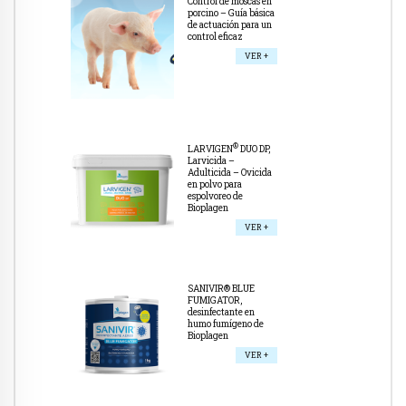
Control de moscas en
porcino – Guía básica
de actuación para un
control eficaz
VER +
®
LARVIGEN
DUO DP,
Larvicida –
Adulticida – Ovicida
en polvo para
espolvoreo de
Bioplagen
VER +
SANIVIR® BLUE
FUMIGATOR,
desinfectante en
humo fumígeno de
Bioplagen
VER +