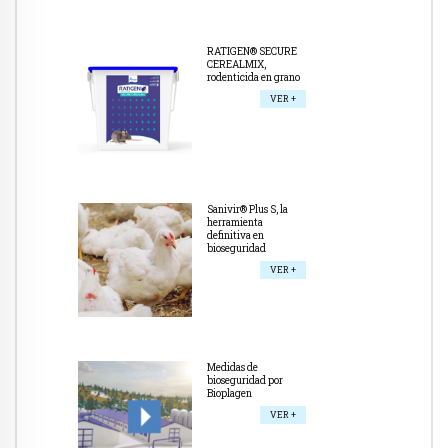
RATIGEN® SECURE
CEREALMIX,
rodenticida en grano
VER +
Sanivir® Plus S, la
herramienta
definitiva en
bioseguridad
VER +
Medidas de
bioseguridad por
Bioplagen
VER +