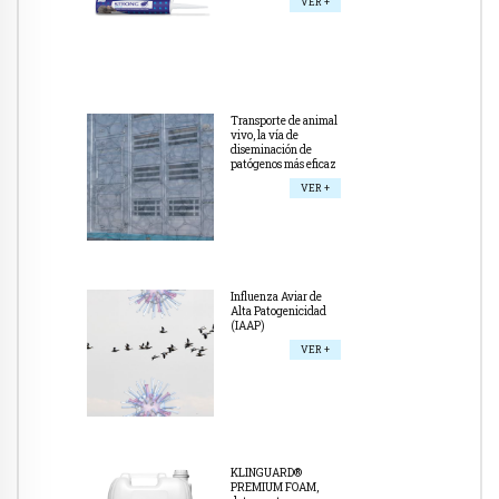
VER +
Transporte de animal
vivo, la vía de
diseminación de
patógenos más eficaz
VER +
Influenza Aviar de
Alta Patogenicidad
(IAAP)
VER +
KLINGUARD®
PREMIUM FOAM,