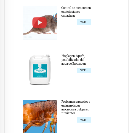
Control de roedores en
explotaciones
ganaderas
VER +
®
Bioplagen Aqua
,
potabilizador del
agua de Bioplagen
VER +
Problemas causados y
enfermedades
asociadas a pulgas en
rumiantes
VER +