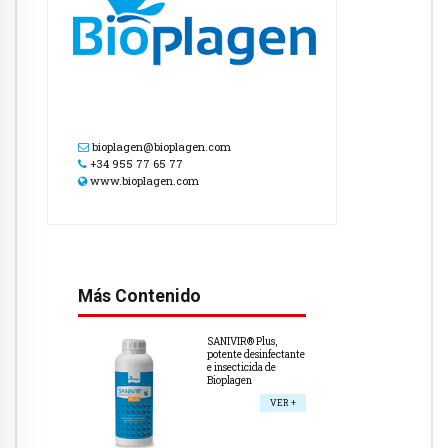
bioplagen@bioplagen.com
+34 955 77 65 77
www.bioplagen.com
Más Contenido
SANIVIR® Plus,
potente desinfectante
e insecticida de
Bioplagen
VER +