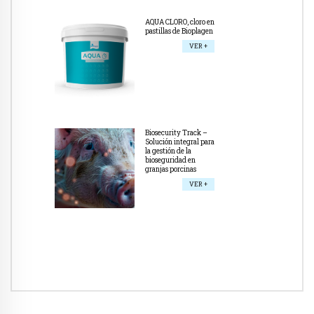
AQUA CLORO, cloro en
pastillas de Bioplagen
VER +
Biosecurity Track –
Solución integral para
la gestión de la
bioseguridad en
granjas porcinas
VER +