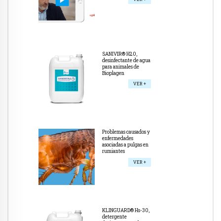
SANIVIR® H20,
desinfectante de agua
para animales de
Bioplagen
VER +
Problemas causados y
enfermedades
asociadas a pulgas en
rumiantes
VER +
KLINGUARD® Hs-30,
detergente