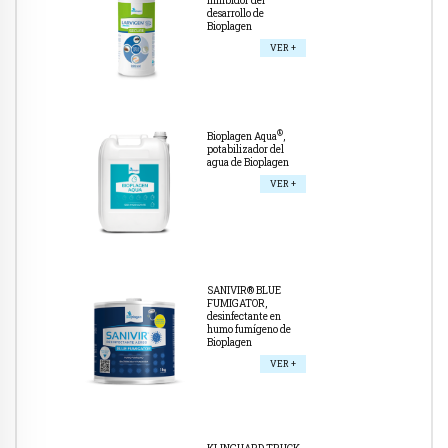
inhibidor del
desarrollo de
Bioplagen
VER +
®
Bioplagen Aqua
,
potabilizador del
agua de Bioplagen
VER +
SANIVIR® BLUE
FUMIGATOR,
desinfectante en
humo fumígeno de
Bioplagen
VER +