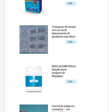
VER +
Transporte de animal
vivo, la vía de
diseminación de
patógenos más eficaz
VER +
BIOPLAGEN® PEROX,
desinfectante
oxidante de
Bioplagen
VER +
Control de pulgas en
rumiantes – Las