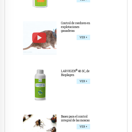
Control de roedores en
explotaciones
ganaderas
VER +
®
LARVIGEN
48 SC, de
Bioplagen
VER +
Bases para el control
integral de las moscas
VER +