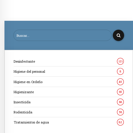
Desinfectante
121
Higiene del personal
8
Higiene en Ordeño
40
Higienizante
65
Insecticida
88
Rodenticida
58
Tratamientos de agua
82