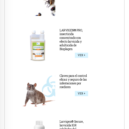
LARVIGEN® PRO,
insecticida
concentrado con
efecto larvicida y
adulticida de
Bioplagen
VER +
Claves para el control
eficaz y seguro de las
infestaciones por
roedores
VER +
Larvigen® Secure,
larvicida IGR