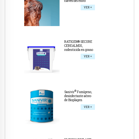
claves del éxito
VER +
RATIGEN® SECURE
CEREALMIX,
rodenticida en grano
VER +
®
Sanivir
Fumígeno,
desinfectante aéreo
de Bioplagen
VER +