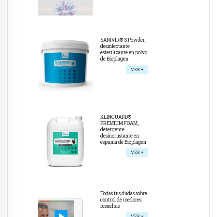
SANIVIR® S Powder,
desinfectante
esterilizante en polvo
de Bioplagen
VER +
KLINGUARD®
PREMIUM FOAM,
detergente
desincrustante en
espuma de Bioplagen
VER +
Todas tus dudas sobre
control de roedores
resueltas
VER +