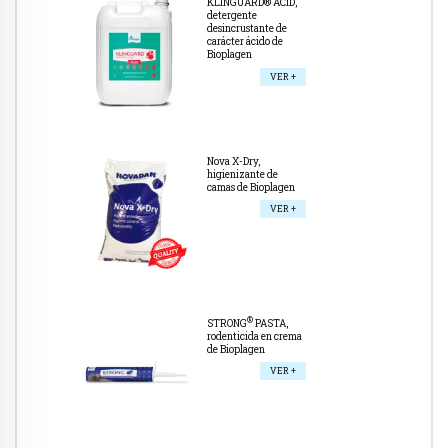
KLINGUARD® ACID,
detergente
desincrustante de
carácter ácido de
Bioplagen
VER +
Nova X-Dry,
higienizante de
camas de Bioplagen
VER +
®
STRONG
PASTA,
rodenticida en crema
de Bioplagen
VER +