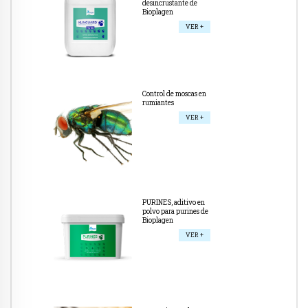
desincrustante de
Bioplagen
VER +
Control de moscas en
rumiantes
VER +
PURINES, aditivo en
polvo para purines de
Bioplagen
VER +