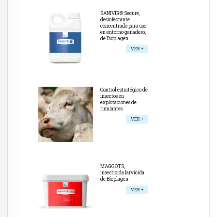
SANIVIR® Secure,
desinfectante
concentrado para uso
en entorno ganadero,
de Bioplagen
VER +
Control estratégico de
insectos en
explotaciones de
rumiantes
VER +
MAGGOTS,
insecticida larvicida
de Bioplagen
VER +