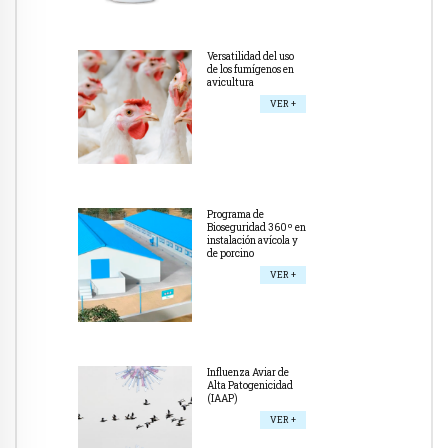
Versatilidad del uso
de los fumígenos en
avicultura
VER +
Programa de
Bioseguridad 360º en
instalación avícola y
de porcino
VER +
Influenza Aviar de
Alta Patogenicidad
(IAAP)
VER +