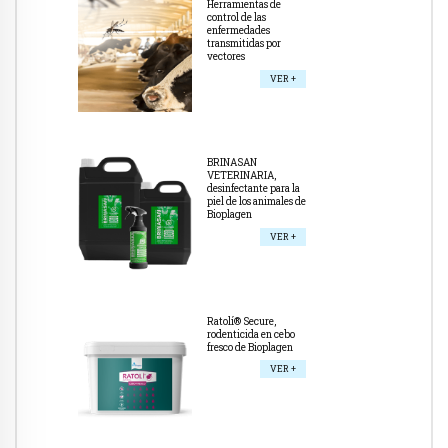
Herramientas de
control de las
enfermedades
transmitidas por
vectores
VER +
BRINASAN
VETERINARIA,
desinfectante para la
piel de los animales de
Bioplagen
VER +
Ratolí® Secure,
rodenticida en cebo
fresco de Bioplagen
VER +