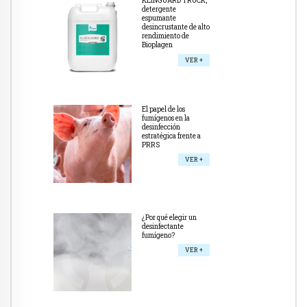
KLINGUARD TRUCK,
detergente
espumante
desincrustante de alto
rendimiento de
Bioplagen
VER +
El papel de los
fumígenos en la
desinfección
estratégica frente a
PRRS
VER +
¿Por qué elegir un
desinfectante
fumígeno?
VER +