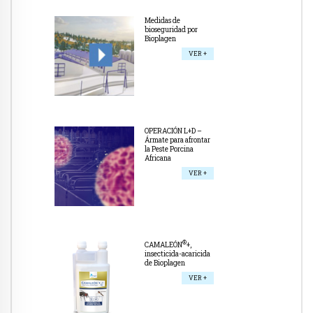
Medidas de
bioseguridad por
Bioplagen
VER +
OPERACIÓN L+D –
Ármate para afrontar
la Peste Porcina
Africana
VER +
®
CAMALEÓN
+,
insecticida-acaricida
de Bioplagen
VER +