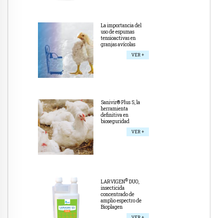
La importancia del
uso de espumas
tensioactivas en
granjas avícolas
VER +
Sanivir® Plus S, la
herramienta
definitiva en
bioseguridad
VER +
®
LARVIGEN
DUO,
insecticida
concentrado de
amplio espectro de
Bioplagen
VER +