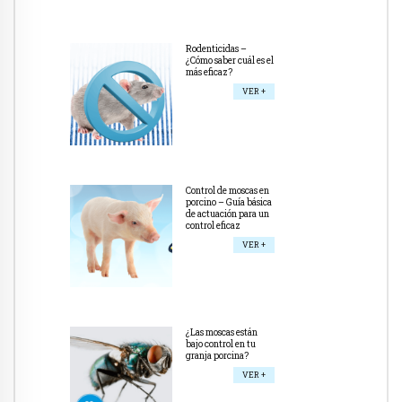
Rodenticidas –
¿Cómo saber cuál es el
más eficaz?
VER +
Control de moscas en
porcino – Guía básica
de actuación para un
control eficaz
VER +
¿Las moscas están
bajo control en tu
granja porcina?
VER +