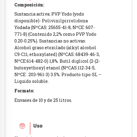
Composición:
Sustancia activa: PVP Yodo (yodo
disponible)- Polivinilpirrolidona
Yodada (NºCAS: 25655-41-8, NºCE: 607-
771-8) (Contenido 2,2% como PVP Yodo
0.20-0.25%). Sustancias no activas:
Alcohol graso etoxilado (alkyl alcohol
C9-C11, ethoxylated) (NºCAS: 68439-46-3,
NºCE:614-482-0) 1,8%. Butil diglicol (2-(2-
butoxyethoxy) etanol (NºCAS:112-34-5,
NºCE : 203-961-3) 3.5%. Producto tipo-SL –
Liquido soluble.
Formato:
Envases de 10 y de 25 litros.
Uso