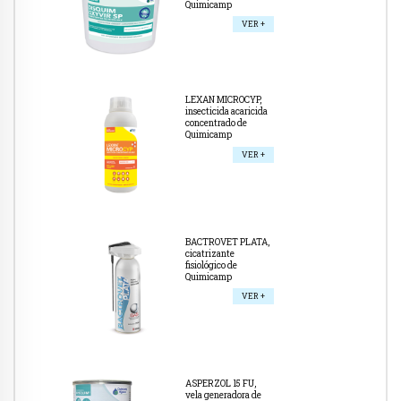
Quimicamp
VER +
LEXAN MICROCYP,
insecticida acaricida
concentrado de
Quimicamp
VER +
BACTROVET PLATA,
cicatrizante
fisiológico de
Quimicamp
VER +
ASPERZOL 15 FU,
vela generadora de