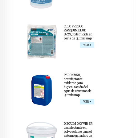
CEBO FRESCO
RASQUIM BLUE
BF29, rodenticida en
pasta de Quimicamp
VER +
PEROX® 50,
desinfectante
oxidante para
higienización del
agua de consumo de
Quimicamp
VER +
DISQUIM OXYVIR SP,
desinfectante en
polvo soluble para el
entorno ganadero de