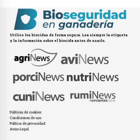
Utilice los biocidas de forma segura. Lea siempre la etiqueta
y la información sobre el biocida antes de usarlo.
Políticas de cookies
Condiciones de uso
Política de privacidad
Aviso Legal