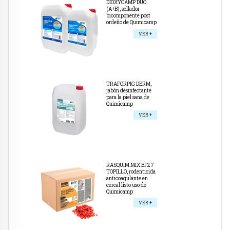
DIOXYCAMP DUO
(A+B), sellador
bicomponente post
ordeño de Quimicamp
VER +
TRAFORPIG DERM,
jabón desinfectante
para la piel sana de
Quimicamp
VER +
RASQUIM MIX BF27
TOPILLO, rodenticida
anticoagulante en
cereal listo uso de
Quimicamp
VER +