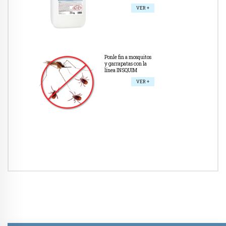
VER +
Ponle fin a mosquitos
y garrapatas con la
línea INSQUIM
VER +