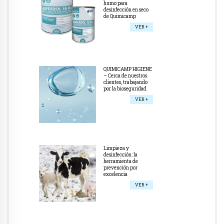
humo para
desinfección en seco
de Quimicamp
VER +
QUIMICAMP HIGIENE
– Cerca de nuestros
clientes, trabajando
por la bioseguridad
VER +
Limpieza y
desinfección: la
herramienta de
prevención por
excelencia
VER +