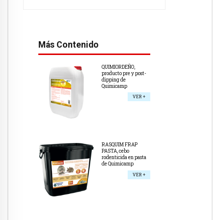
Más Contenido
QUIMIORDEÑO,
producto pre y post-
dipping de
Quimicamp
VER +
RASQUIM FRAP
PASTA, cebo
rodenticida en pasta
de Quimicamp
VER +