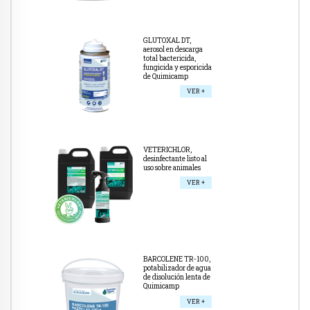
GLUTOXAL DT,
aerosol en descarga
total bactericida,
fungicida y esporicida
de Quimicamp
VER +
VETERICHLOR,
desinfectante listo al
uso sobre animales
VER +
BARCOLENE TR-100,
potabilizador de agua
de disolución lenta de
Quimicamp
VER +