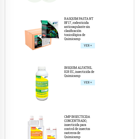
RASQUIM PASTA NT
BF17, rodenticida
anticoagulante sin
clasificación
toxicológica de
Quimicamp
VER +
INSQUIM ALFATRIL
IGR EC, insecticida de
Quimicamp
VER +
CMP INSECTICIDA
CONCENTRADO,
insecticida para
control de insectos
rastreros de
Quimicamp