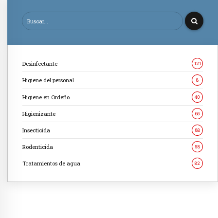
Desinfectante
121
Higiene del personal
8
Higiene en Ordeño
40
Higienizante
65
Insecticida
88
Rodenticida
58
Tratamientos de agua
82