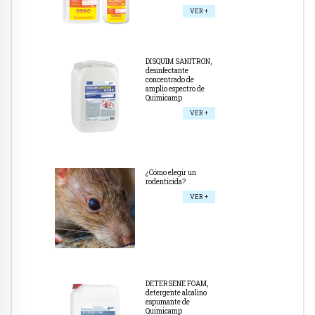
VER +
DISQUIM SANITRON,
desinfectante
concentrado de
amplio espectro de
Quimicamp
VER +
¿Cómo elegir un
rodenticida?
VER +
DETERSENE FOAM,
detergente alcalino
espumante de
Quimicamp