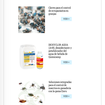
Claves para el control
de ectoparásitos en
granjas
VER +
DIOXYCLOR AQUA
(A+B), desinfectante y
potabilizador del
agua de bebida de
Quimicamp
VER +
Soluciones integradas
para el control de
insectos en ganadería
con la gama Envu
VER +