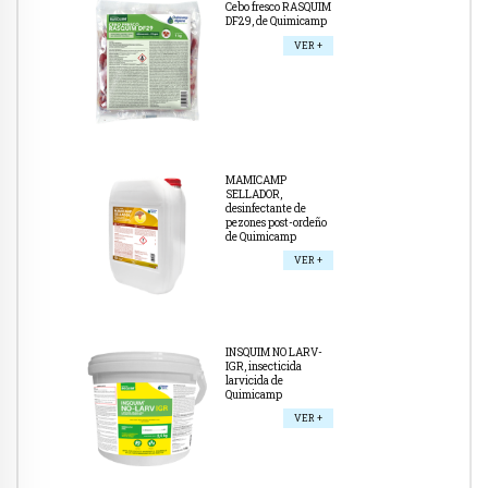
Cebo fresco RASQUIM
DF29, de Quimicamp
VER +
MAMICAMP
SELLADOR,
desinfectante de
pezones post-ordeño
de Quimicamp
VER +
INSQUIM NO LARV-
IGR, insecticida
larvicida de
Quimicamp
VER +