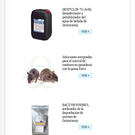
DIOXYCLOR 75 (A+B),
desinfectante y
potabilizador del
agua de bebida de
Quimicamp
VER +
Soluciones integradas
para el control de
roedores en ganadería
con la gama Envu
VER +
BACZYM PURINES,
acelerador de la
degradación de
purines de
Quimicamp
VER +