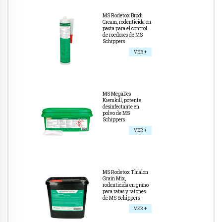
MS Rodetox Brodi
Cream, rodenticida en
pasta para el control
de roedores de MS
Schippers
VER +
MS MegaDes
Kiemkill, potente
desinfectante en
polvo de MS
Schippers
VER +
MS Rodetox Thialon
Grain Mix,
rodenticida en grano
para ratas y ratones
de MS Schippers
VER +