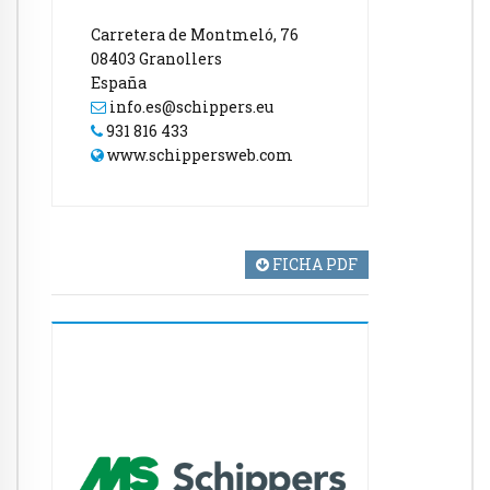
Carretera de Montmeló, 76
08403 Granollers
España
info.es@schippers.eu
931 816 433
www.schippersweb.com
FICHA PDF