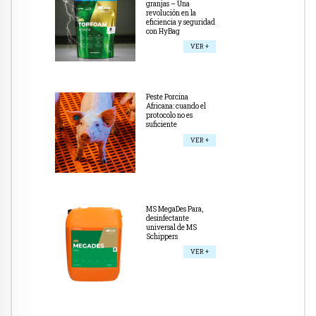
granjas – Una
revolución en la
eficiencia y seguridad
con HyBag
VER +
Peste Porcina
Africana: cuando el
protocolo no es
suficiente
VER +
MS MegaDes Para,
desinfectante
universal de MS
Schippers
VER +