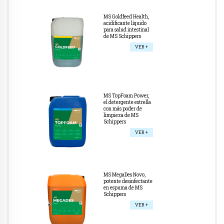
MS Goldfeed Health,
acidificante líquido
para salud intestinal
de MS Schippers
VER +
MS TopFoam Power,
el detergente estrella
con más poder de
limpieza de MS
Schippers
VER +
MS MegaDes Novo,
potente desinfectante
en espuma de MS
Schippers
VER +