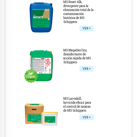
MS Reset Alk,
detergente para la
eliminación total de la
contaminación
histórica de MS
Schippers
VER +
MS MegaDes Oxy,
desinfectante de
acción rápida de MS
Schippers
VER +
MS Larvakill,
larvicida eficaz para
el control de moscas
de MS Schippers
VER +