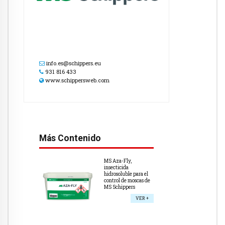
info.es@schippers.eu
931 816 433
www.schippersweb.com
Más Contenido
MS Aza-Fly,
insecticida
hidrosoluble para el
control de moscas de
MS Schippers
VER +