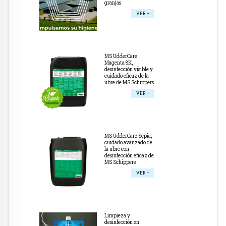
granjas
VER +
MS UdderCare
Magenta 8K,
desinfección visible y
cuidado eficaz de la
ubre de MS Schippers
VER +
MS UdderCare Sepia,
cuidado avanzado de
la ubre con
desinfección eficaz de
MS Schippers
VER +
Limpieza y
desinfección en