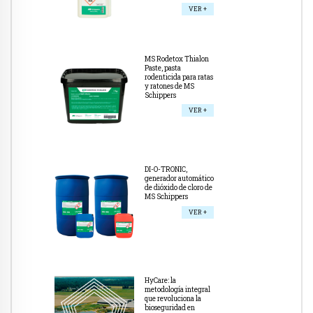
VER +
MS Rodetox Thialon
Paste, pasta
rodenticida para ratas
y ratones de MS
Schippers
VER +
DI-O-TRONIC,
generador automático
de dióxido de cloro de
MS Schippers
VER +
HyCare: la
metodología integral
que revoluciona la
bioseguridad en