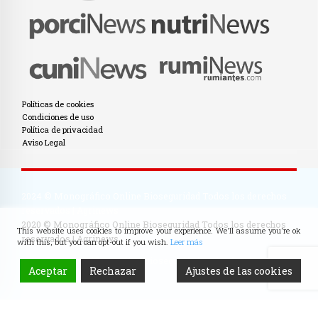
Políticas de cookies
Condiciones de uso
Política de privacidad
Aviso Legal
2024 © Monográfico Online Bioseguridad Todos los derechos
reservados | Agrinews
2020 © Monográfico Online Bioseguridad Todos los derechos
This website uses cookies to improve your experience. We'll assume you're ok
reservados | Agrinews
with this, but you can opt-out if you wish.
Leer más
2024 © Monográfico Online Bioseguridad Todos los derechos
Aceptar
Rechazar
Ajustes de las cookies
reservados | Agrinews