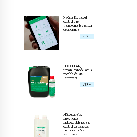
HyCare Digital: el
control que
transforma la gestión
de la granja
VER +
DI-O-CLEAN,
tratamiento del agua
potable de MS
Schippers
VER +
MS Delta-Fly,
insecticida
hidrosoluble para el
control de insectos
rastreros de MS
Schippers