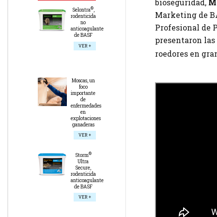
bioseguridad,
M
®
Selontra
,
Marketing de BA
rodenticida
no
Profesional de 
anticoagulante
de BASF
presentaron las 
VER +
roedores en gra
Moscas, un
foco
importante
de
enfermedades
en
explotaciones
ganaderas
VER +
®
Storm
Ultra
Secure,
rodenticida
anticoagulante
de BASF
VER +