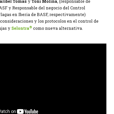
aribel Tomás
y
Toni Molina
, (responsable de
SF y Responsable del negocio del Control
Plagas en Iberia de BASF, respectivamente)
consideraciones y los protocolos en el control de
®
njas y
Selontra
como nueva alternativa.