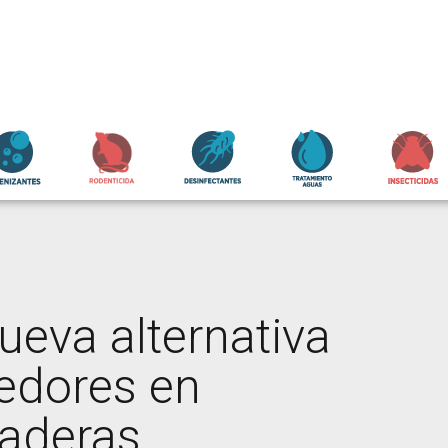
eva alternativa
oedores en
naderas