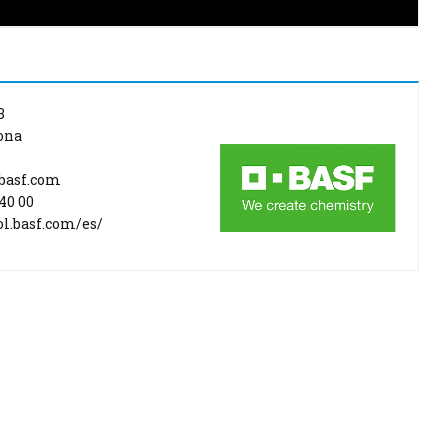
3
ona
basf.com
40 00
ol.basf.com/es/