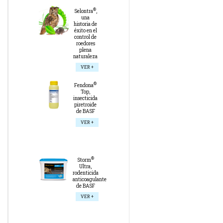
®
Selontra
,
una
historia de
éxito en el
control de
roedores
plena
naturaleza
VER +
®
Fendona
Top,
insecticida
piretroide
de BASF
VER +
®
Storm
Ultra,
rodenticida
anticoagulante
de BASF
VER +