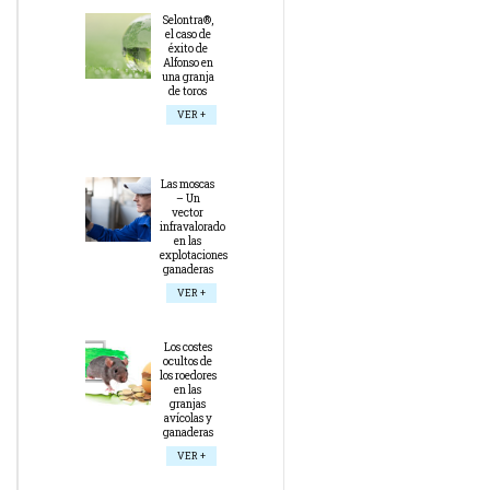
Selontra®,
el caso de
éxito de
Alfonso en
una granja
de toros
VER +
Las moscas
– Un
vector
infravalorado
en las
explotaciones
ganaderas
VER +
Los costes
ocultos de
los roedores
en las
granjas
avícolas y
ganaderas
VER +