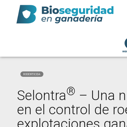
RODENTICIDA
®
Selontra
– Una nu
en el control de r
explotaciones ga