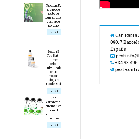
Selontra®,
el caso de
éxito de
Luis en una
granja de
porcino
VER +
Can Ràbia 
08017 Barcel
España
Seclira®
pestinfo@
Fly Bait,
primer
+34 93 496 
cebo
pulverizable
pest-contr
contra
moscas
listo para
uso de Basf
VER +
Una
estrategia
alternativa
para el
control de
roedores
VER +