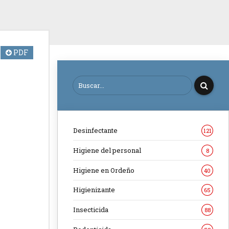
PDF
Desinfectante
121
Higiene del personal
8
Higiene en Ordeño
40
Higienizante
65
Insecticida
88