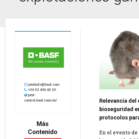
pestinfo@basf.com
+34 93 496 40 00
pest-
Relevancia del 
control.basf.com/es/
bioseguridad e
protocolos para
Más
Contenido
En el evento de