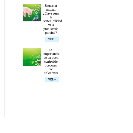
Bienestar
animal
¿Clave para
la
sostenibilidad
en la
producción
porcina?
VER +
La
importancia
de un buen
control de
roedores
con
Selontra®
VER +