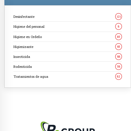
Desinfectante
121
Higiene del personal
8
Higiene en Ordeño
40
Higienizante
65
Insecticida
88
Rodenticida
58
Tratamientos de agua
82