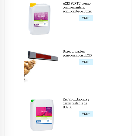
AZIX FORTE, pienso
complementario
acidificante de Bbzix
VER +
Bioseguridad en
ponedoras, con BBZIX
VER +
Zix Virox, biocida y
desincrustante de
BBZIX
VER +