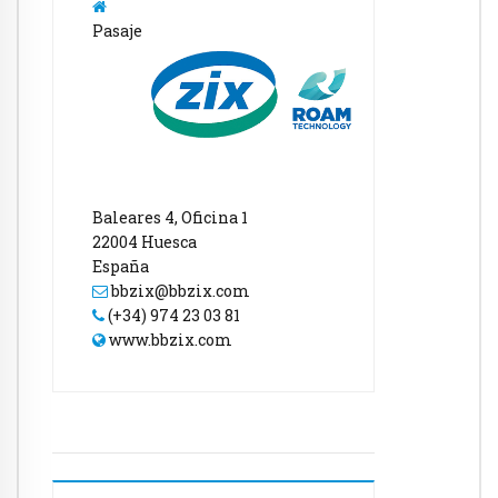
Pasaje
Baleares 4, Oficina 1
22004 Huesca
España
bbzix@bbzix.com
(+34) 974 23 03 81
www.bbzix.com