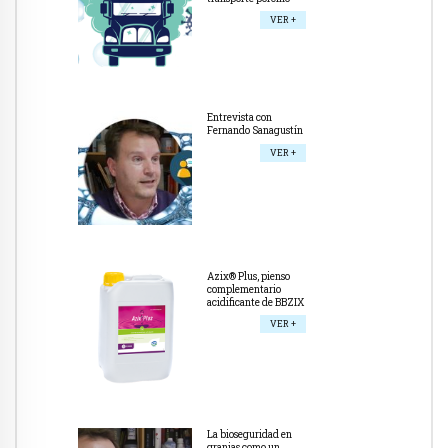
VER +
Entrevista con
Fernando Sanagustín
VER +
Azix® Plus, pienso
complementario
acidificante de BBZIX
VER +
La bioseguridad en
granjas como un