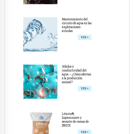
Mantenimiento del
circuito de agua en las
explotaciones
avícolas
VER +
Sólidos y
conductividad del
agua – ¿Cómo afectan
a la producción
animal?
VER +
Litazix®,
higienizante y
secante de camas de
BBZIX
VER +