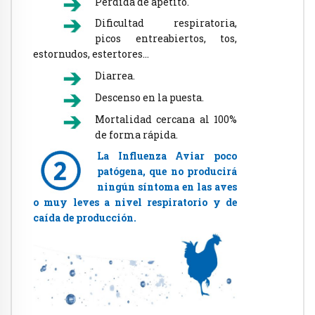
Pérdida de apetito.
Dificultad respiratoria,
picos entreabiertos, tos,
estornudos, estertores…
Diarrea.
Descenso en la puesta.
Mortalidad cercana al 100%
de forma rápida.
La
Influenza
Aviar
poco
patógena,
que
no
producirá
ningún
síntoma
en
las
aves
o
muy
leves
a
nivel
respiratorio
y
de
caída
de
producción.