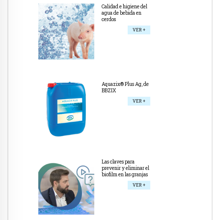
Calidad e higiene del
agua de bebida en
cerdos
VER +
Aquazix® Plus Ag, de
BBZIX
VER +
Las claves para
prevenir y eliminar el
biofilm en las granjas
VER +