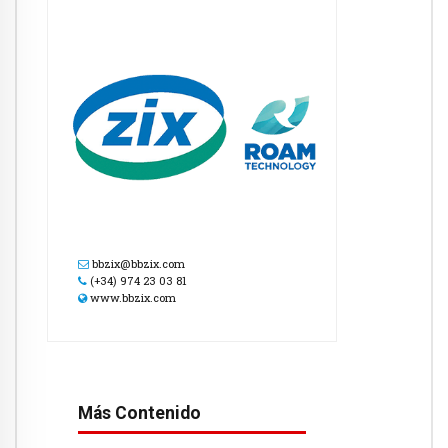
bbzix@bbzix.com
(+34) 974 23 03 81
www.bbzix.com
Más Contenido