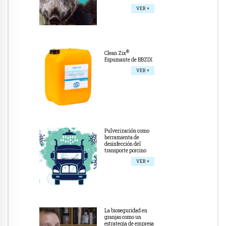
VER +
®
Clean Zix
Espumante de BBZIX
VER +
Pulverización como
herramienta de
desinfección del
transporte porcino
VER +
La bioseguridad en
granjas como un
estrategia de empresa