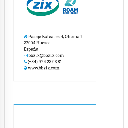
Pasaje Baleares 4, Oficina 1
22004 Huesca
España
bbzix@bbzix.com
(+34) 974 23 03 81
www.bbzix.com