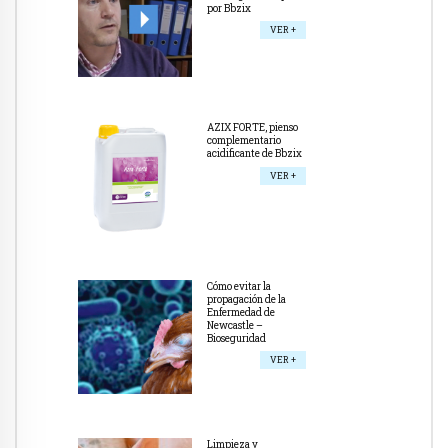
por Bbzix
VER +
AZIX FORTE, pienso
complementario
acidificante de Bbzix
VER +
Cómo evitar la
propagación de la
Enfermedad de
Newcastle –
Bioseguridad
VER +
Limpieza y