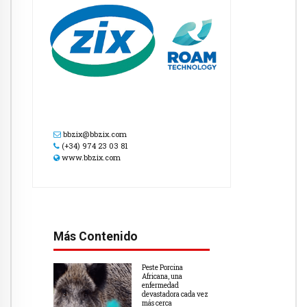
bbzix@bbzix.com
(+34) 974 23 03 81
www.bbzix.com
Más Contenido
Peste Porcina
Africana, una
enfermedad
devastadora cada vez
más cerca