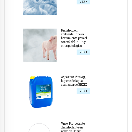
VER +
Desinfección
ambiental: nueva
herramienta para el
control del PRRS y
otras patologías
VER +
Aquazix® Plus Ag,
higiene del agua
avanzada de BBZIX
VER +
Virox Pro, potente
desinfectante en
polvo de Bbzix