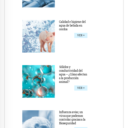
Calidad e higiene del
agua de bebida en
cerdos
VER +
Sólidos y
conductividad del
agua – ¿Cómo afectan
a la producción
animal?
VER +
Influenza aviar, un
virus que podemos
controlar gracias a la
Bioseguridad