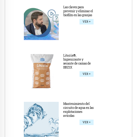
Las claves para
prevenir y eliminar el
biofilm en las granjas
VER +
Litazix®,
higienizante y
secante de camas de
BBZIX
VER +
Mantenimiento del
circuito de agua en las
explotaciones
avícolas
VER +