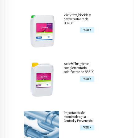
Zix Virox, biocida y
desincrustante de
BBZIX
VER +
Azix® Plus, pienso
complementario
acidificante de BBZIX
VER +
Importancia del
circuito de agua –
Control y Prevención
VER +