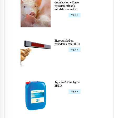
desinfección – Clave
para garantizar la
salud de los cerdos
VER +
Bioseguridad en
ponedoras, con BBZIX
VER +
Aquazix® Plus Ag, de
BBZIX
VER +