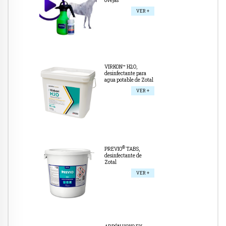
ovejas
VER +
VIRKON™ H2O,
desinfectante para
agua potable de Zotal
VER +
®
PREVIO
TABS,
desinfectante de
Zotal
VER +