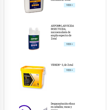
VER +
ARPON® LARVICIDA
INSECTICIDA,
microemulsión de
amplio espectro de
Zotal
VER +
VIRKON™ S, de Zotal
VER +
Desparasitación eficaz
en caballos, vacas y