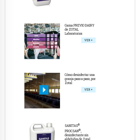
Gama PREVIO DAIRY
de ZOTAL
Laboratorios
VER +
Cómo desinfectar una
granja paso a paso, por
Zotal
VER +
®
SANITAS
®
PROCSAN
,
desinfectante sin
aldehídos de Zotal