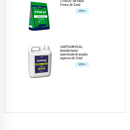
ZYNRAT DN Pasta
Fresca, de Zotal
VER +
SANITAS® DUAL,
desinfectante-
insecticida de amplio
espectro de Zotal
VER +