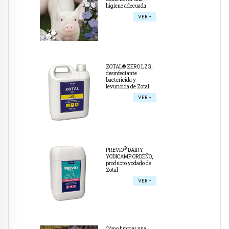
higiene adecuada
VER +
ZOTAL® ZERO LZG,
desinfectante
bactericida y
levuricida de Zotal
VER +
®
PREVIO
DAIRY
YODICAMP ORDEÑO,
producto yodado de
Zotal
VER +
Cómo limpiar una