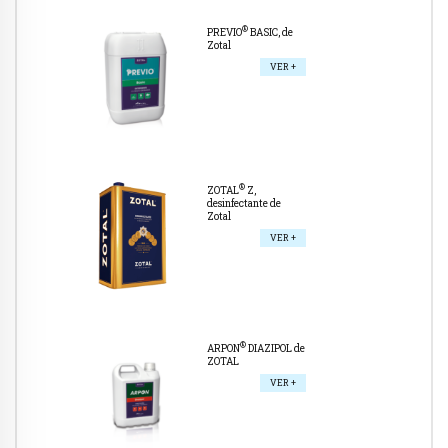
®
PREVIO
BASIC, de
Zotal
VER +
®
ZOTAL
Z,
desinfectante de
Zotal
VER +
®
ARPON
DIAZIPOL de
ZOTAL
VER +