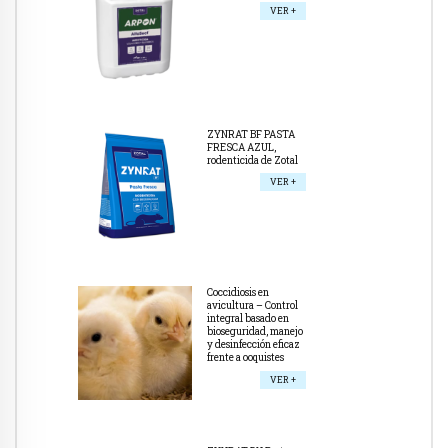
VER +
ZYNRAT BF PASTA
FRESCA AZUL,
rodenticida de Zotal
VER +
Coccidiosis en
avicultura – Control
integral basado en
bioseguridad, manejo
y desinfección eficaz
frente a ooquistes
VER +