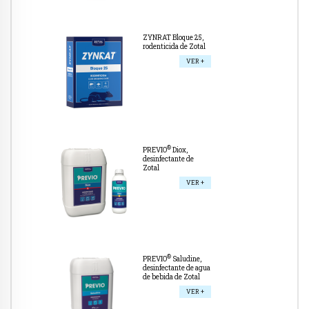
ZYNRAT Bloque 25,
rodenticida de Zotal
VER +
®
PREVIO
Diox,
desinfectante de
Zotal
VER +
®
PREVIO
Saludine,
desinfectante de agua
de bebida de Zotal
VER +