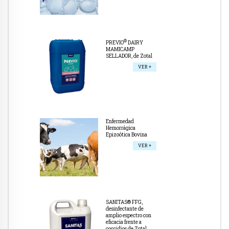
®
PREVIO
DAIRY
MAMICAMP
SELLADOR, de Zotal
VER +
Enfermedad
Hemorrágica
Epizoótica Bovina
VER +
SANITAS® FFG,
desinfectante de
amplio espectro con
eficacia frente a
coccidios de Zotal