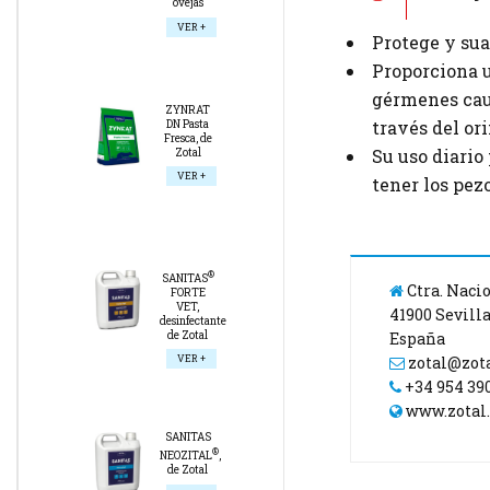
ovejas
VER +
Protege y sua
Proporciona u
gérmenes cau
ZYNRAT
través del ori
DN Pasta
Fresca, de
Su uso diario
Zotal
VER +
tener los pez
®
SANITAS
Ctra. Nacio
FORTE
VET,
41900 Sevill
desinfectante
de Zotal
España
VER +
zotal@zot
+34 954 39
www.zotal
SANITAS
®
NEOZITAL
,
de Zotal