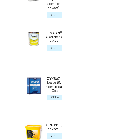
aldehídos
de Zotal
VER +
®
FUMAGRI
ADVANCED,
de Zotal
VER +
ZYNRAT
Bloque 25,
rodenticida
de Zotal
VER +
VIRKON™ S,
de Zotal
VER +