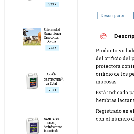
VER +
Descripción
Enfermedad
Hemorrágica
Descri
Epizoótica
Bovina
VER +
Producto yodado
del orificio del
protectora contr
orificio de los p
ARPÓN
®
DESTROYER
,
mucosas.
de Zotal
VER +
Está indicado pa
hembras lactant
Registrado en e
con el número de
SANITAS®
DUAL,
desinfectante-
insecticida