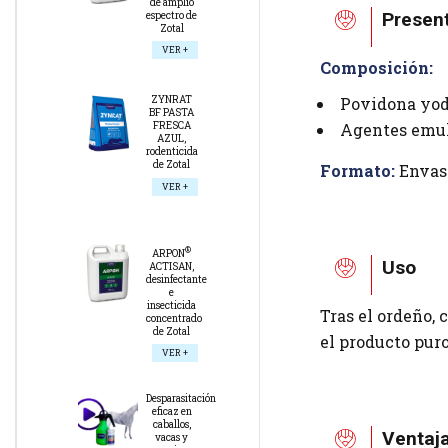
de amplio
Presen
espectro de
Zotal
VER +
Composición:
Povidona yod
ZYNRAT
BF PASTA
Agentes emulg
FRESCA
AZUL,
rodenticida
de Zotal
Formato:
Envase
VER +
®
ARPON
Uso
ACTISAN,
desinfectante
e
insecticida
Tras el ordeño, 
concentrado
de Zotal
el producto puro 
VER +
Desparasitación
eficaz en
caballos,
Ventaj
vacas y