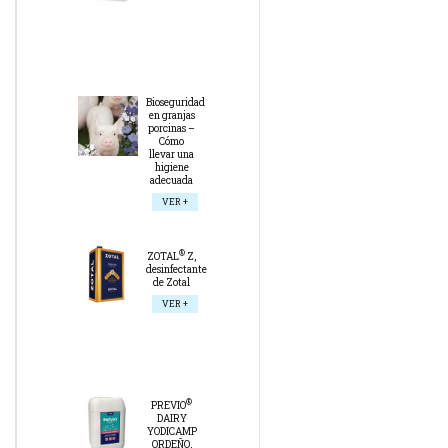
Bioseguridad
en granjas
porcinas –
Cómo
llevar una
higiene
adecuada
VER +
®
ZOTAL
Z,
desinfectante
de Zotal
VER +
®
PREVIO
DAIRY
YODICAMP
ORDEÑO,