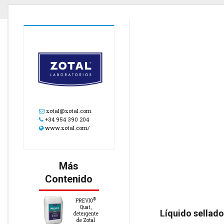
zotal@zotal.com
+34 954 390 204
www.zotal.com/
Más
Contenido
®
PREVIO
Quat,
Líquido sellad
detergente
de Zotal