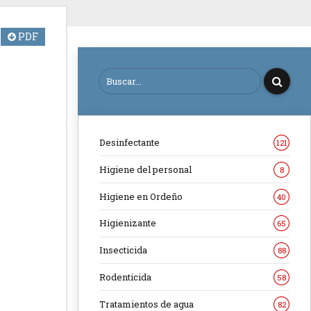
PDF
Desinfectante
121
Higiene del personal
8
Higiene en Ordeño
40
Higienizante
65
Insecticida
88
Rodenticida
58
Tratamientos de agua
82