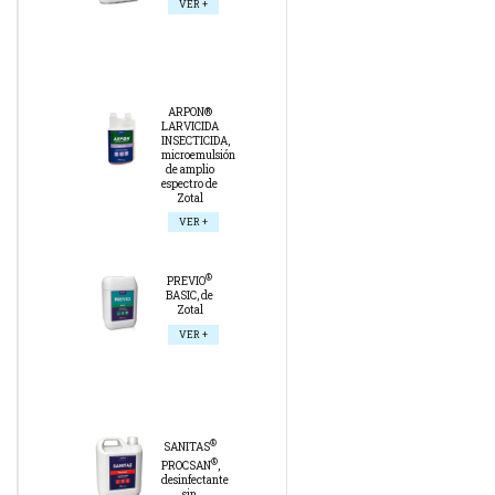
VER +
ARPON®
LARVICIDA
INSECTICIDA,
microemulsión
de amplio
espectro de
Zotal
VER +
®
PREVIO
BASIC, de
Zotal
VER +
®
SANITAS
®
PROCSAN
,
desinfectante
sin