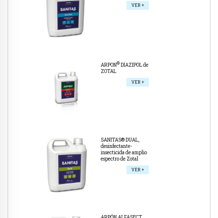
VER +
®
ARPON
DIAZIPOL de
ZOTAL
VER +
SANITAS® DUAL,
desinfectante-
insecticida de amplio
espectro de Zotal
VER +
ARPÓN ALFASECT,