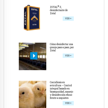
®
ZOTAL
Z,
desinfectante de
Zotal
VER +
Cómo desinfectar una
granja paso a paso, por
Zotal
VER +
Coccidiosis en
avicultura – Control
integral basado en
bioseguridad, manejo
y desinfección eficaz
frente a ooquistes
VER +