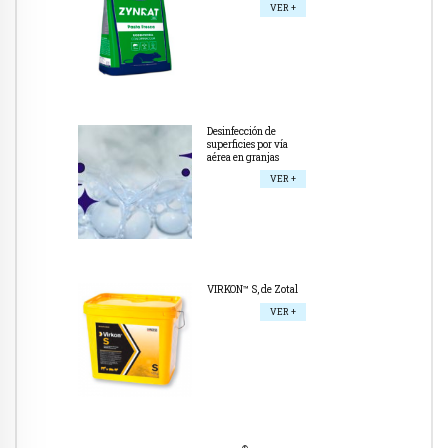
VER +
Desinfección de
superficies por vía
aérea en granjas
VER +
VIRKON™ S, de Zotal
VER +