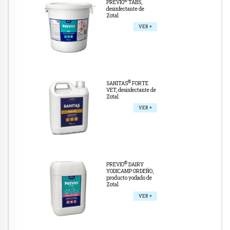
®
PREVIO
TABS,
desinfectante de
Zotal
VER +
®
SANITAS
FORTE
VET, desinfectante de
Zotal
VER +
®
PREVIO
DAIRY
YODICAMP ORDEÑO,
producto yodado de
Zotal
VER +