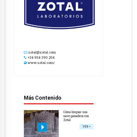
zotal@zotal.com
+34 954 390 204
www.zotal.com/
Más Contenido
Cómo limpiar una
nave ganadera con
Zotal
VER +