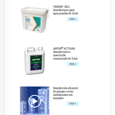
VIRKON™ H2O,
desinfectante para
agua potable de Zotal
VER +
®
ARPON
ACTISAN,
desinfectante e
insecticida
concentrado de Zotal
VER +
Desinfección eficiente
de granjas y otras
instalaciones con
animales
VER +