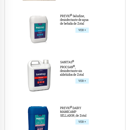
®
PREVIO
Saludine,
desinfectante de agua
de bebida de Zotal
VER +
®
SANITAS
®
PROCSAN
,
desinfectante sin
aldehídos de Zotal
VER +
®
PREVIO
DAIRY
MAMICAMP
SELLADOR, de Zotal
VER +