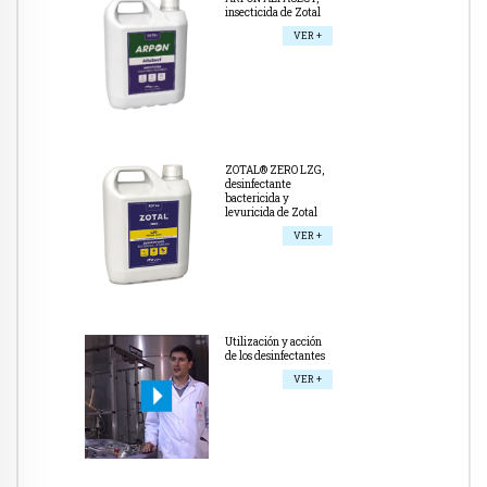
insecticida de Zotal
VER +
ZOTAL® ZERO LZG,
desinfectante
bactericida y
levuricida de Zotal
VER +
Utilización y acción
de los desinfectantes
VER +