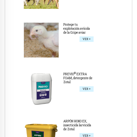
Protege tu
explotación avícola
de la Gripe aviar
VER +
®
PREVIO
EXTRA
FOAM, detergente de
Zotal
VER +
ARPÓN HOKO EX,
insecticida larvicida
de Zotal
VER +