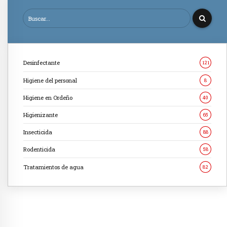
Desinfectante
121
Higiene del personal
8
Higiene en Ordeño
40
Higienizante
65
Insecticida
88
Rodenticida
58
Tratamientos de agua
82