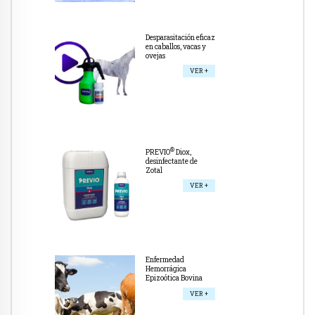
Desparasitación eficaz
en caballos, vacas y
ovejas
VER +
®
PREVIO
Diox,
desinfectante de
Zotal
VER +
Enfermedad
Hemorrágica
Epizoótica Bovina
VER +