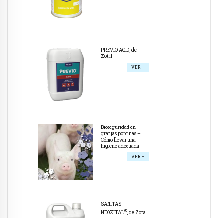
PREVIO ACID, de
Zotal
VER +
Bioseguridad en
granjas porcinas –
Cómo llevar una
higiene adecuada
VER +
SANITAS
®
NEOZITAL
, de Zotal