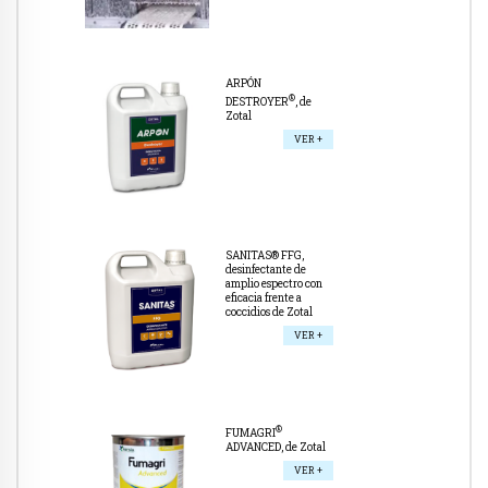
ARPÓN
®
DESTROYER
, de
Zotal
VER +
SANITAS® FFG,
desinfectante de
amplio espectro con
eficacia frente a
coccidios de Zotal
VER +
®
FUMAGRI
ADVANCED, de Zotal
VER +