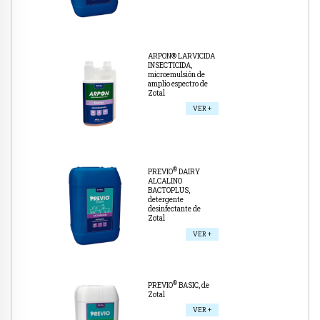
ARPON® LARVICIDA
INSECTICIDA,
microemulsión de
amplio espectro de
Zotal
VER +
®
PREVIO
DAIRY
ALCALINO
BACTOPLUS,
detergente
desinfectante de
Zotal
VER +
®
PREVIO
BASIC, de
Zotal
VER +