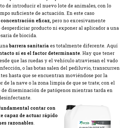
o de introducir el nuevo lote de animales, con lo
mpo suficiente de actuación. En este caso
concentración eficaz,
pero no excesivamente
 desperdiciar producto ni exponer al aplicador a una
saria de biocida.
 una
barrera sanitaria
es totalmente diferente. Aquí
ntacto sí es el factor determinante
. Hay que tener
esde que las ruedas y el vehículo atraviesan el vado
infección, o las botas salen del pediluvio, transcurren
ntes hasta que se encuentran moviéndose por la
or de la nave o la zona limpia de que se trate; con el
o de diseminación de patógenos mientras tarda en
desinfectante.
 fundamental contar con
e capaz de actuar rápido
nes razonables
.