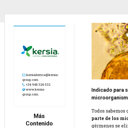
kersiaiberica@kersia-
group.com
+34 948 324 532
Indicado para s
www.kersia-
group.com
microorganismo
Todos sabemos q
Más
parte de los mi
Contenido
gérmenes se eli