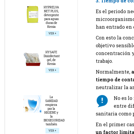
3. Tiempo de co
HYPRELVA
Es el periodo n
NET PLUS,
detergente
microorganismo
para aguas
duras de
han entrado en 
Kersia
VER +
Con esto la con
objetivo sensibl
concentración y
HYSAFE
Disinfectant
trabajo.
gel, de
Kersia
Normalmente,
a
VER +
tiempo de cont
neutralizar la 
No es lo
La
SANIDAD
entre di
empieza
por la
sanitaria como 
HIGIENE y
la
BIOSEGURIDAD
En el primer cas
también
VER +
un factor limit