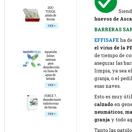
DUO
Sien
TOUCH,
jabón de
huevos de Asca
Kersia
VER +
BARRERAS SA
EFFISAFE
ha d
el virus de la P
Aquatabs
de tiempo de con
Inline,
sistema
asegurar las bar
para
desinfección
limpia, ya sea el
en línea de
agua de
granja, o el ped
bebida
esas naves.
VER +
Esto es muy útil
FORCE 7,
desinfectante
calzado
en gene
todoterreno
de Kersia
neumáticos
,
mat
VER +
granja
y todo aq
Tanto las patolo