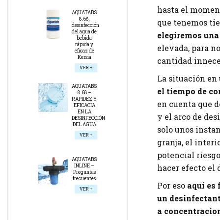
hasta el moment
AQUATABS
8.68,
que tenemos tie
desinfección
del agua de
elegiremos una 
bebida
rápida y
elevada, para no
eficaz de
Kersia
cantidad innece
VER +
La situación en
AQUATABS
el tiempo de co
8.68 –
RAPIDEZ Y
en cuenta que d
EFICACIA
EN LA
y el arco de des
DESINFECCIÓN
DEL AGUA
solo unos insta
VER +
granja, el interi
potencial riesg
AQUATABS
hacer efecto el 
INLINE –
Preguntas
frecuentes
Por eso
aquí es
VER +
un desinfectant
a concentracio