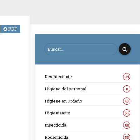
PDF
Desinfectante
121
Higiene del personal
8
Higiene en Ordeño
40
Higienizante
65
Insecticida
88
Rodenticida
58