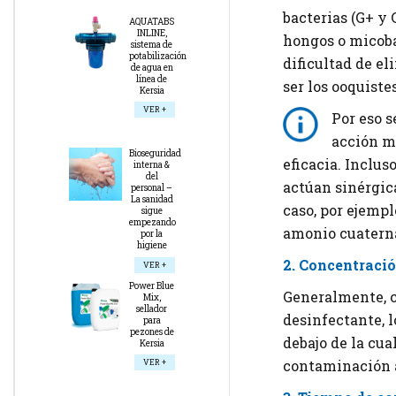
bacterias (G+ y 
AQUATABS
INLINE,
hongos o micobac
sistema de
potabilización
dificultad de e
de agua en
línea de
ser los ooquistes
Kersia
VER +
Por eso s
acción má
Bioseguridad
eficacia. Inclus
interna &
del
actúan sinérgic
personal –
La sanidad
caso, por ejemp
sigue
empezando
amonio cuaterna
por la
higiene
2. Concentració
VER +
Power Blue
Generalmente, c
Mix,
sellador
desinfectante, l
para
pezones de
debajo de la cua
Kersia
contaminación a
VER +