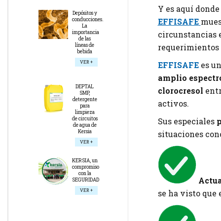
Y es aquí donde
Depósitos y
conducciones.
EFFISAFE
muest
La
importancia
circunstancias e
de las
líneas de
requerimientos 
bebida
VER +
EFFISAFE
es u
amplio espectr
DEPTAL
clorocresol
entr
SMP,
detergente
activos.
para
limpieza
de circuitos
Sus especiales
p
de agua de
Kersia
situaciones con
VER +
KERSIA, un
compromiso
con la
Actua
SEGURIDAD
VER +
se ha visto que 