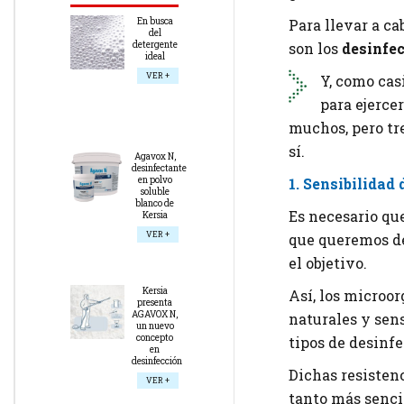
Para llevar a c
En busca
del
son los
desinfe
detergente
ideal
VER +
Y, como cas
para ejerce
muchos, pero tre
sí.
Agavox N,
desinfectante
en polvo
1. Sensibilidad
soluble
blanco de
Es necesario que
Kersia
VER +
que queremos de
el objetivo.
Kersia
Así, los microo
presenta
AGAVOX N,
naturales y sens
un nuevo
concepto
tipos de desinfe
en
desinfección
Dichas resistenc
VER +
tanto más senci