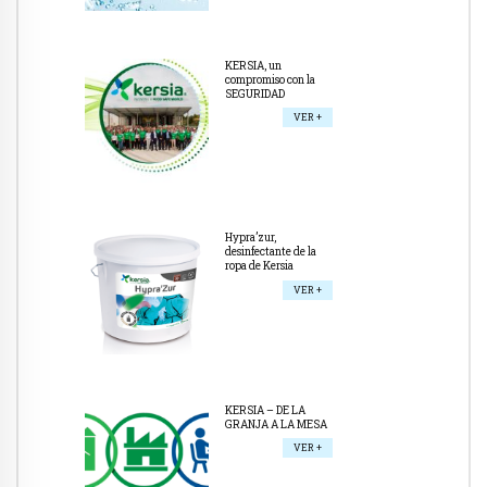
KERSIA, un
compromiso con la
SEGURIDAD
VER +
Hypra’zur,
desinfectante de la
ropa de Kersia
VER +
KERSIA – DE LA
GRANJA A LA MESA
VER +