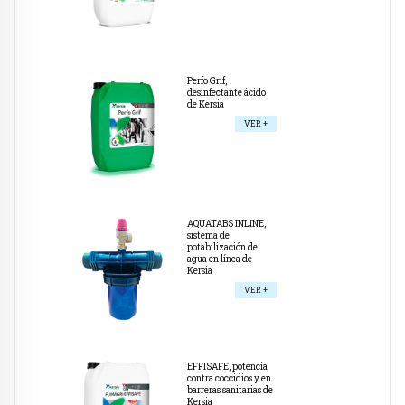
Perfo Grif,
desinfectante ácido
de Kersia
VER +
AQUATABS INLINE,
sistema de
potabilización de
agua en línea de
Kersia
VER +
EFFISAFE, potencia
contra coccidios y en
barreras sanitarias de
Kersia