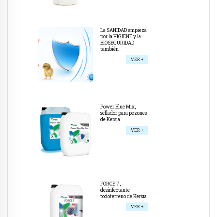
La SANIDAD empieza
por la HIGIENE y la
BIOSEGURIDAD
también
VER +
Power Blue Mix,
sellador para pezones
de Kersia
VER +
FORCE 7,
desinfectante
todoterreno de Kersia
VER +