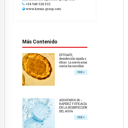
+34 948 324 532
www.kersia-group.com
Más Contenido
EFFISAFE,
desinfección rápida y
eficaz. La nueva arma
contra los coccidios
VER +
AQUATABS 8.68 –
RAPIDEZ Y EFICACIA
EN LA DESINFECCIÓN
DEL AGUA
VER +