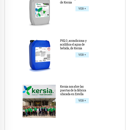
de Kersia
VER +
PH20, acondiciona y
acidifica el agua de
bebida, de Kersia
VER +
Kersia nos abre las
puertas de la fábrica
ubicada en Estella
VER +