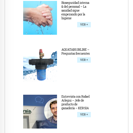
Bioseguridad interna
& del personal – La
sanidad sigue
empezando por la
higiene
VER +
AQUATABS INLINE –
Preguntas frecuentes
VER +
Entrevista con Rafael
Arlegui – Jefe de
producto de
ganadería – KERSIA
VER +