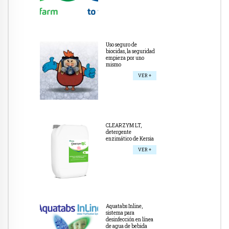
Uso seguro de
biocidas, la seguridad
empieza por uno
mismo
VER +
CLEARZYM LT,
detergente
enzimático de Kersia
VER +
Aquatabs Inline,
sistema para
desinfección en línea
de agua de bebida