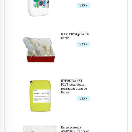
VER +
DUO TOUCH, jabón de
Kersia
VER +
HYPRELVA NET
PLUS, detergente
para aguas duras de
Kersia
VER +
Kersia presenta
AGAVOX N, un nuevo