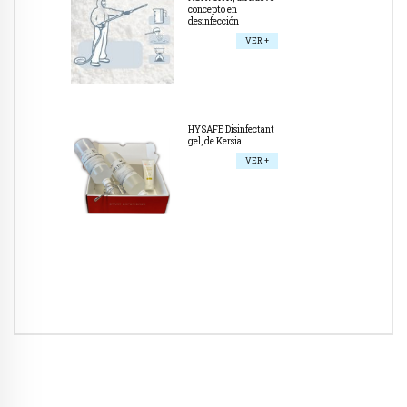
concepto en
desinfección
VER +
HYSAFE Disinfectant
gel, de Kersia
VER +