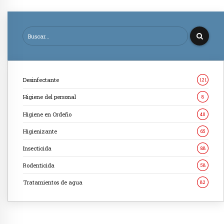
Desinfectante
121
Higiene del personal
8
Higiene en Ordeño
40
Higienizante
65
Insecticida
88
Rodenticida
58
Tratamientos de agua
82