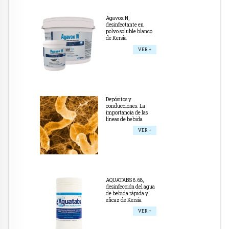
Agavox N,
desinfectante en
polvo soluble blanco
de Kersia
VER +
Depósitos y
conducciones. La
importancia de las
líneas de bebida
VER +
AQUATABS 8.68,
desinfección del agua
de bebida rápida y
eficaz de Kersia
VER +