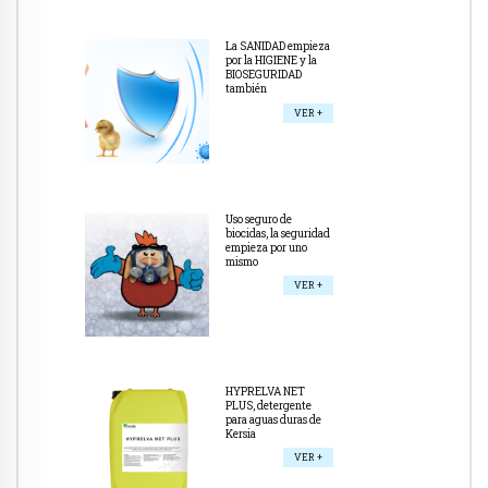
La SANIDAD empieza
por la HIGIENE y la
BIOSEGURIDAD
también
VER +
Uso seguro de
biocidas, la seguridad
empieza por uno
mismo
VER +
HYPRELVA NET
PLUS, detergente
para aguas duras de
Kersia
VER +