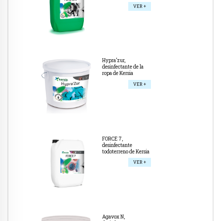
VER +
Hypra’zur,
desinfectante de la
ropa de Kersia
VER +
FORCE 7,
desinfectante
todoterreno de Kersia
VER +
Agavox N,