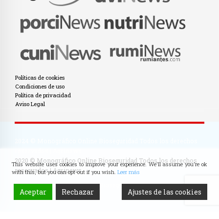
Políticas de cookies
Condiciones de uso
Política de privacidad
Aviso Legal
2024 © Monográfico Online Bioseguridad Todos los derechos
reservados | Agrinews
2020 © Monográfico Online Bioseguridad Todos los derechos
This website uses cookies to improve your experience. We'll assume you're ok
reservados | Agrinews
with this, but you can opt-out if you wish.
Leer más
2024 © Monográfico Online Bioseguridad Todos los derechos
Aceptar
Rechazar
Ajustes de las cookies
reservados | Agrinews