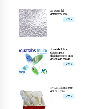
En busca del
detergente ideal
VER +
Aquatabs Inline,
sistema para
desinfección en línea
de agua de bebida
VER +
HYSAFE Disinfectant
gel, de Kersia
VER +