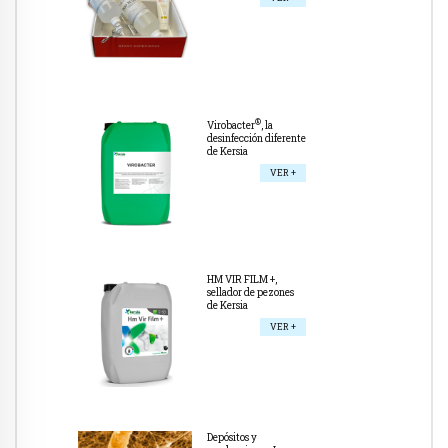
®
Virobacter
, la
desinfección diferente
de Kersia
VER +
HM VIR FILM +,
sellador de pezones
de Kersia
VER +
Depósitos y