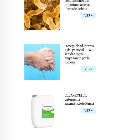
conducciones. La
importancia de las
líneas de bebida
VER +
Bioseguridad interna
& del personal – La
sanidad sigue
empezando por la
higiene
VER +
CLEARZYM LT,
detergente
enzimático de Kersia
VER +