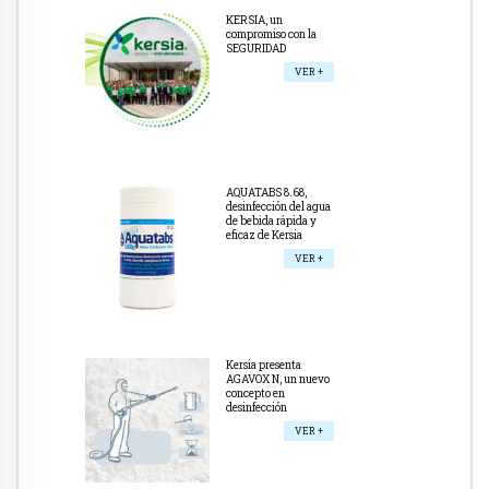
KERSIA, un
compromiso con la
SEGURIDAD
VER +
AQUATABS 8.68,
desinfección del agua
de bebida rápida y
eficaz de Kersia
VER +
Kersia presenta
AGAVOX N, un nuevo
concepto en
desinfección
VER +