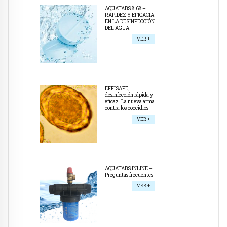
AQUATABS 8.68 –
RAPIDEZ Y EFICACIA
EN LA DESINFECCIÓN
DEL AGUA
VER +
EFFISAFE,
desinfección rápida y
eficaz. La nueva arma
contra los coccidios
VER +
AQUATABS INLINE –
Preguntas frecuentes
VER +