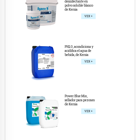
desinfectante en
polvo soluble blanco
de Kersia
VER +
PH20, acondiciona y
acidifica el agua de
bebida, de Kersia
VER +
Power Blue Mix,
sellador para pezones
de Kersia
VER +