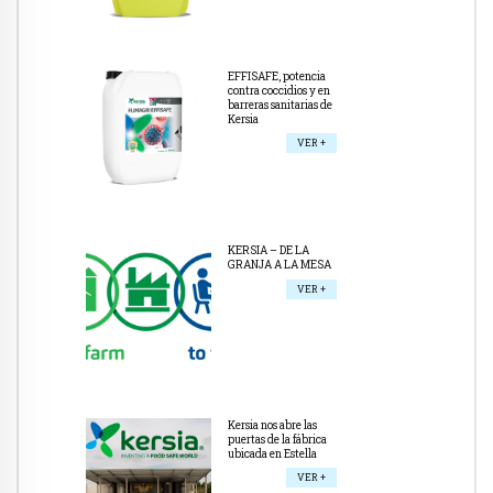
EFFISAFE, potencia
contra coccidios y en
barreras sanitarias de
Kersia
VER +
KERSIA – DE LA
GRANJA A LA MESA
VER +
Kersia nos abre las
puertas de la fábrica
ubicada en Estella
VER +