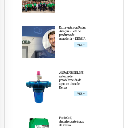
Entrevista con Rafael
Arlegui – Jefe de
producto de
ganadería – KERSIA
VER +
AQUATABS INLINE,
sistema de
potabilización de
agua en línea de
Kersia
VER +
Perfo Grif,
desinfectante ácido
de Kersia