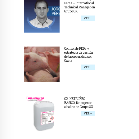
Pérez – International
Technical Manager en
Grupo OX
VER +
Control de PEDv y
estrategia de gestión
de bioseguridad por
Oxcta
VER +
®
OX-NETAL
EC
BÁSICO, Detergente
alcalino de Grupo OX
VER +