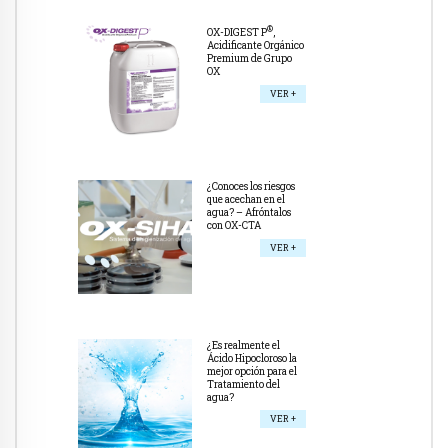
®
OX-DIGEST P
,
Acidificante Orgánico
Premium de Grupo
OX
VER +
¿Conoces los riesgos
que acechan en el
agua? – Afróntalos
con OX-CTA
VER +
¿Es realmente el
Ácido Hipocloroso la
mejor opción para el
Tratamiento del
agua?
VER +