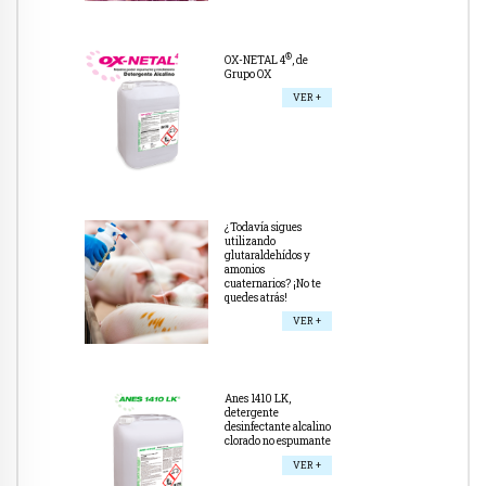
®
OX-NETAL 4
, de
Grupo OX
VER +
¿Todavía sigues
utilizando
glutaraldehídos y
amonios
cuaternarios? ¡No te
quedes atrás!
VER +
Anes 1410 LK,
detergente
desinfectante alcalino
clorado no espumante
VER +