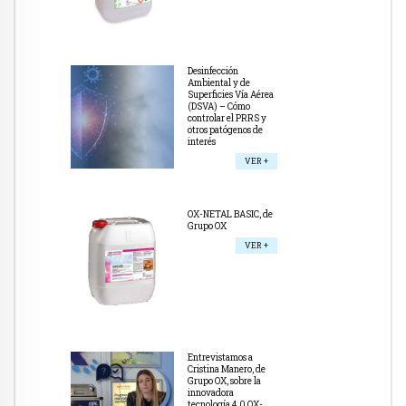
Desinfección
Ambiental y de
Superficies Vía Aérea
(DSVA) – Cómo
controlar el PRRS y
otros patógenos de
interés
VER +
OX-NETAL BASIC, de
Grupo OX
VER +
Entrevistamos a
Cristina Manero, de
Grupo OX, sobre la
innovadora
tecnología 4.0 OX-