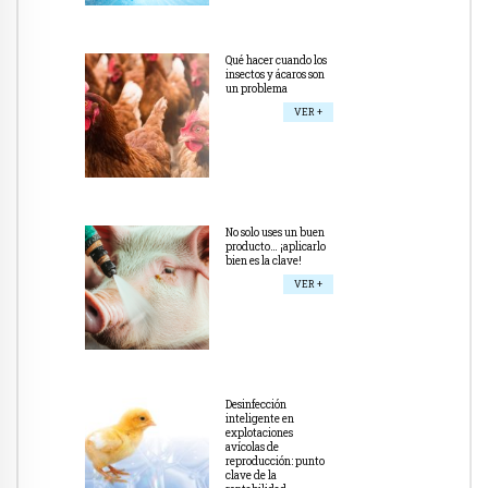
Qué hacer cuando los
insectos y ácaros son
un problema
VER +
No solo uses un buen
producto… ¡aplicarlo
bien es la clave!
VER +
Desinfección
inteligente en
explotaciones
avícolas de
reproducción: punto
clave de la