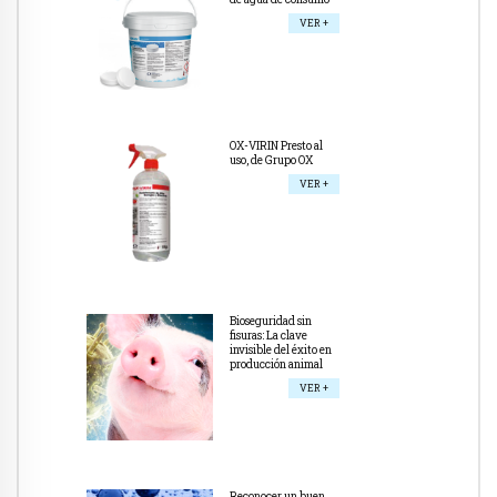
VER +
OX-VIRIN Presto al
uso, de Grupo OX
VER +
Bioseguridad sin
fisuras: La clave
invisible del éxito en
producción animal
VER +
Reconocer un buen