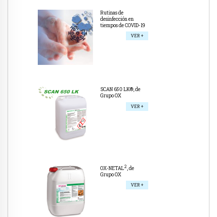
Rutinas de
desinfección en
tiempos de COVID-19
VER +
SCAN 650 LK®, de
Grupo OX
VER +
2
OX-NETAL
, de
Grupo OX
VER +