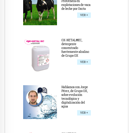
Prototheca en
explotaciones de vaca
de leche por Oxcta
VER +
OX-NETAL®EC,
detergente
concentrado
fuertemente alcalino
de Grupo OX
VER +
Hablamos con Jorge
Pérez, de Grupo OX,
sobre evolución
tecnológica y
digitalización del
agua
VER +