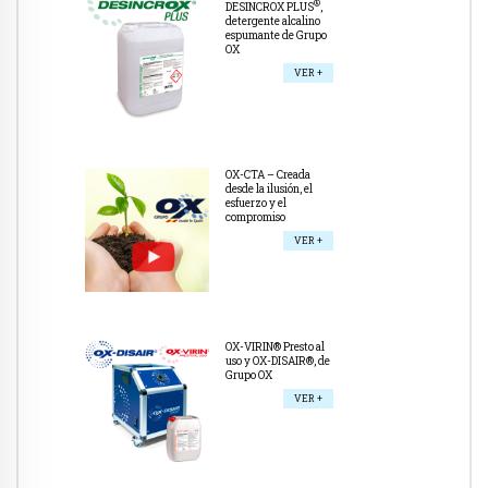
®
DESINCROX PLUS
,
detergente alcalino
espumante de Grupo
OX
VER +
OX-CTA – Creada
desde la ilusión, el
esfuerzo y el
compromiso
VER +
OX-VIRIN® Presto al
uso y OX-DISAIR®, de
Grupo OX
VER +