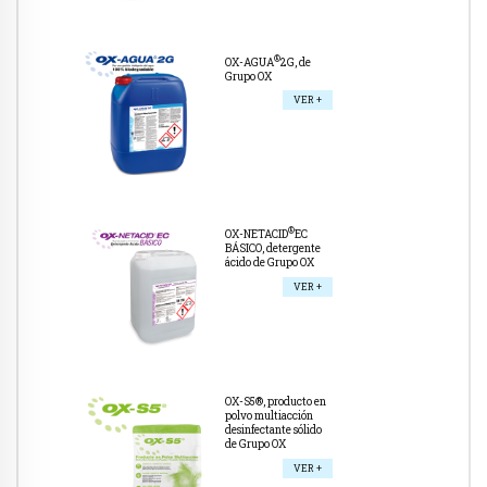
®
OX-AGUA
2G, de
Grupo OX
VER +
®
OX-NETACID
EC
BÁSICO, detergente
ácido de Grupo OX
VER +
OX-S5®, producto en
polvo multiacción
desinfectante sólido
de Grupo OX
VER +