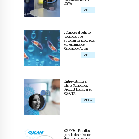
DSVA
VER +
¿Conoces el peligro
potencial que
suponen los protozoos
en términos de
Calidad de Agua?
VER +
Entrevistamos a
María Somolinos,
Product Manager en
OX-CTA
VER +
OXAN® – Pastillas
para la desinfección
de agua de consumo