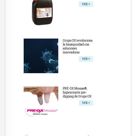
VER +
Grupo OX revoluciona
la bioseguridad con
soluciones
innovadoras
VER +
PRE-OX Mousse®,
higienizante pre-
dipping de Grupo OX
VER +