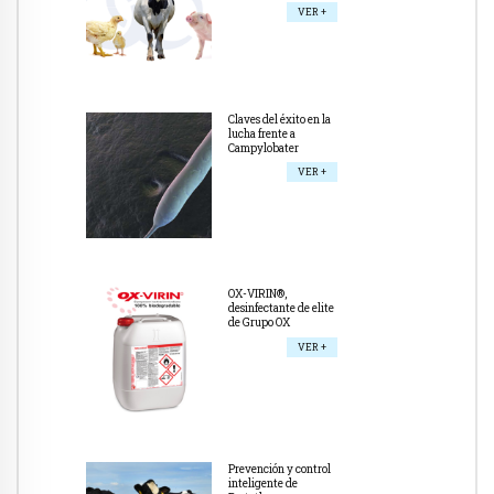
VER +
Claves del éxito en la
lucha frente a
Campylobater
VER +
OX-VIRIN®,
desinfectante de elite
de Grupo OX
VER +
Prevención y control
inteligente de