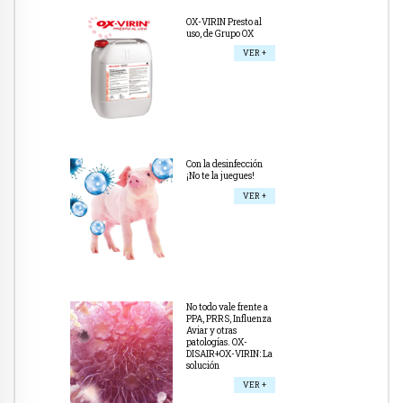
OX-VIRIN Presto al
uso, de Grupo OX
VER +
Con la desinfección
¡No te la juegues!
VER +
No todo vale frente a
PPA, PRRS, Influenza
Aviar y otras
patologías. OX-
DISAIR+OX-VIRIN: La
solución
VER +