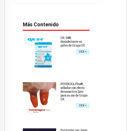
Más Contenido
OX-S4®,
desinfectante en
polvo de Grupo OX
VER +
POVIDOXA Plus®,
sellador con efecto
dermoactivo listo
para su uso de Grupo
OX
VER +
Entrevista con Jorge