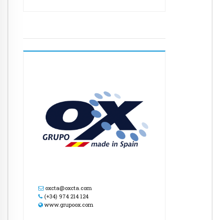
oxcta@oxcta.com
(+34) 974 214 124
www.grupoox.com