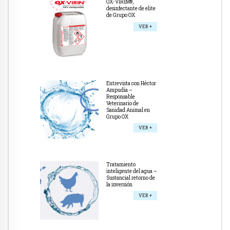
OX-VIRIN®,
desinfectante de elite
de Grupo OX
VER +
Entrevista con Héctor
Ampudia –
Responsable
Veterinario de
Sanidad Animal en
Grupo OX
VER +
Tratamiento
inteligente del agua –
Sustancial retorno de
la inversión
VER +