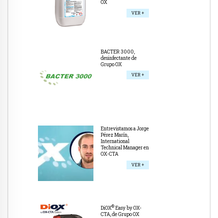
OX
VER +
BACTER 3000,
desinfectante de
Grupo OX
VER +
Entrevistamos a Jorge
Pérez Marín,
International
Technical Manager en
OX-CTA
VER +
®
DiOX
Easy by OX-
CTA, de Grupo OX