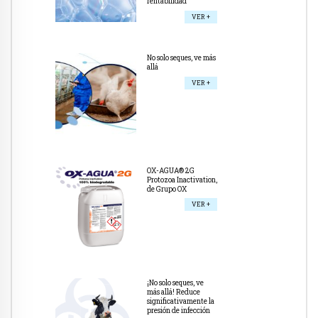
rentabilidad
VER +
No solo seques, ve más
allá
VER +
OX-AGUA® 2G
Protozoa Inactivation,
de Grupo OX
VER +
¡No solo seques, ve
más allá! Reduce
significativamente la
presión de infección