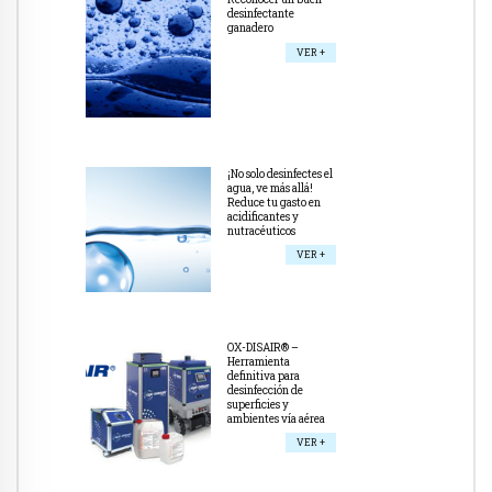
desinfectante
ganadero
VER +
¡No solo desinfectes el
agua, ve más allá!
Reduce tu gasto en
acidificantes y
nutracéuticos
VER +
OX-DISAIR® –
Herramienta
definitiva para
desinfección de
superficies y
ambientes vía aérea
VER +