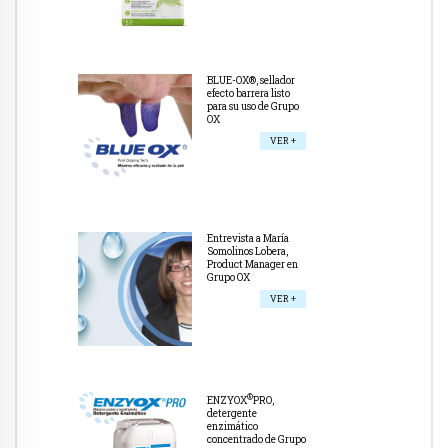
BLUE-OX®, sellador
efecto barrera listo
para su uso de Grupo
OX
VER +
Entrevista a María
Somolinos Lobera,
Product Manager en
Grupo OX
VER +
®
ENZYOX
PRO,
detergente
enzimático
concentrado de Grupo