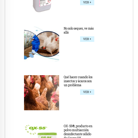
VER +
No solo seques, ve más
allá
VER +
Qué hacer cuando los
insectos y ácaros son
un problema
VER +
OX-S5®, producto en
polvo multiacción
desinfectante sólido