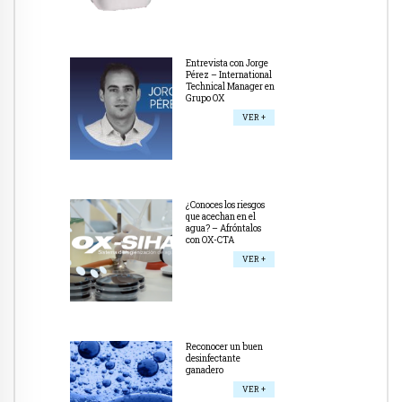
Entrevista con Jorge
Pérez – International
Technical Manager en
Grupo OX
VER +
¿Conoces los riesgos
que acechan en el
agua? – Afróntalos
con OX-CTA
VER +
Reconocer un buen
desinfectante
ganadero
VER +