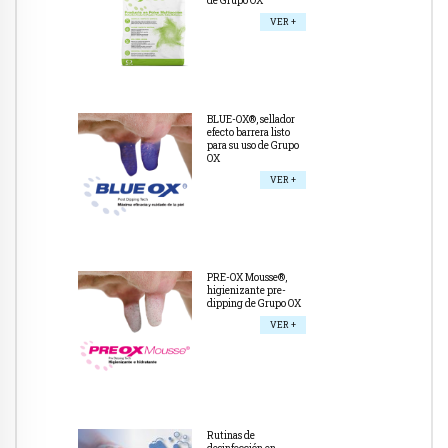
de Grupo OX
VER +
BLUE-OX®, sellador
efecto barrera listo
para su uso de Grupo
OX
VER +
PRE-OX Mousse®,
higienizante pre-
dipping de Grupo OX
VER +
Rutinas de