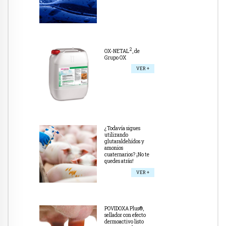
2
OX-NETAL
, de
Grupo OX
VER +
¿Todavía sigues
utilizando
glutaraldehídos y
amonios
cuaternarios? ¡No te
quedes atrás!
VER +
POVIDOXA Plus®,
sellador con efecto
dermoactivo listo