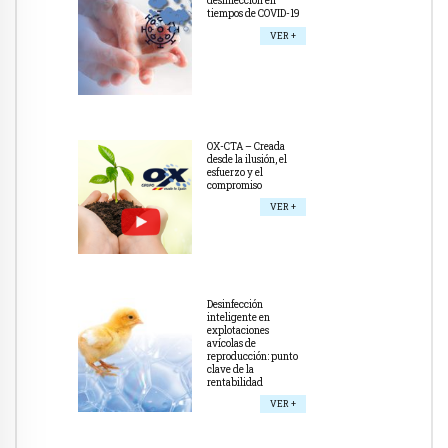
desinfección en
tiempos de COVID-19
VER +
OX-CTA – Creada
desde la ilusión, el
esfuerzo y el
compromiso
VER +
Desinfección
inteligente en
explotaciones
avícolas de
reproducción: punto
clave de la
rentabilidad
VER +