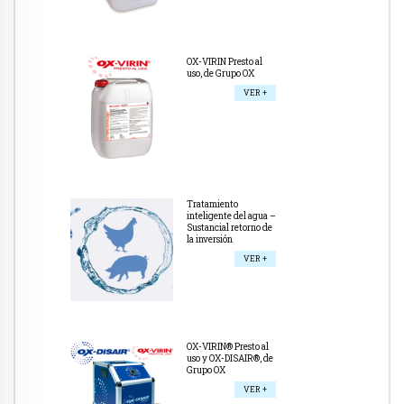
OX-VIRIN Presto al
uso, de Grupo OX
VER +
Tratamiento
inteligente del agua –
Sustancial retorno de
la inversión
VER +
OX-VIRIN® Presto al
uso y OX-DISAIR®, de
Grupo OX
VER +