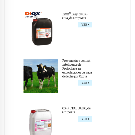
®
DiOX
Easy by OX-
CTA, de Grupo OX
VER +
Prevención y control
inteligente de
Prototheca en
explotaciones de vaca
de leche por Oxcta
VER +
OX-NETAL BASIC, de
Grupo OX
VER +