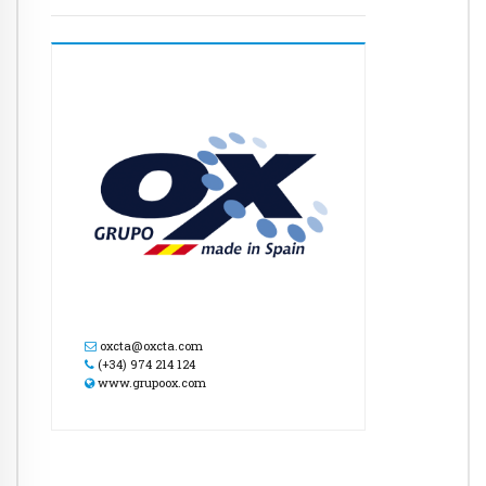
oxcta@oxcta.com
(+34) 974 214 124
www.grupoox.com