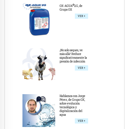
®
OX-AGUA
2G, de
Grupo OX
VER +
¡No solo seques, ve
más allá! Reduce
significativamente la
presión de infección
VER +
Hablamos con Jorge
Pérez, de Grupo OX,
sobre evolución
tecnológica y
digitalización del
agua
VER +