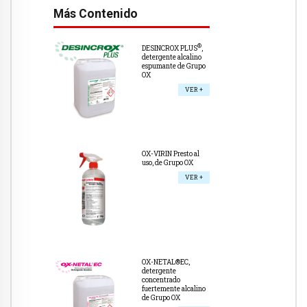
Más Contenido
®
DESINCROX PLUS
,
detergente alcalino
espumante de Grupo
OX
VER +
OX-VIRIN Presto al
uso, de Grupo OX
VER +
OX-NETAL®EC,
detergente
concentrado
fuertemente alcalino
de Grupo OX