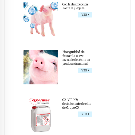
Con la desinfección
¡No te la juegues!
VER +
Bioseguridad sin
fisuras: La clave
invisible del éxito en
producción animal
VER +
OX-VIRIN®,
desinfectante de elite
de Grupo OX
VER +