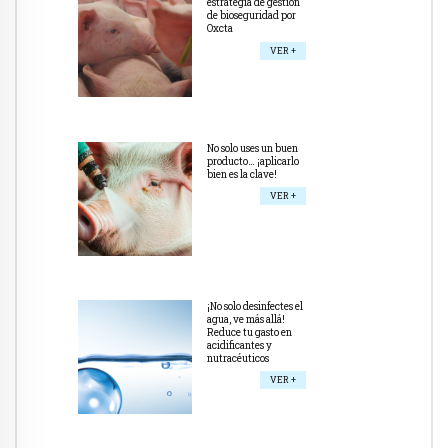
estrategia de gestión
de bioseguridad por
Oxcta
VER +
No solo uses un buen
producto… ¡aplicarlo
bien es la clave!
VER +
¡No solo desinfectes el
agua, ve más allá!
Reduce tu gasto en
acidificantes y
nutracéuticos
VER +