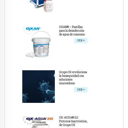
OXAN® – Pastillas
para la desinfección
de agua de consumo
VER +
Grupo OX revoluciona
la bioseguridad con
soluciones
innovadoras
VER +
OX-AGUA® 2G
Protozoa Inactivation,
de Grupo OX