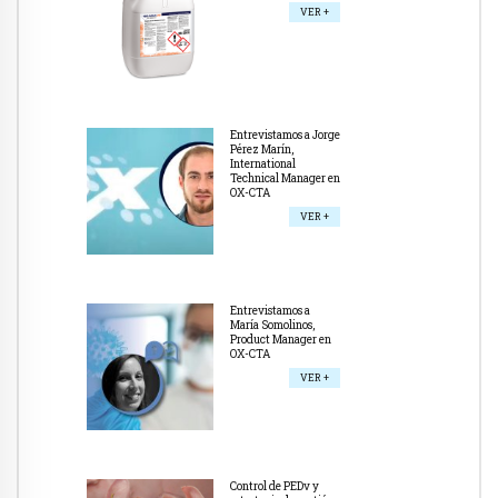
VER +
Entrevistamos a Jorge
Pérez Marín,
International
Technical Manager en
OX-CTA
VER +
Entrevistamos a
María Somolinos,
Product Manager en
OX-CTA
VER +
Control de PEDv y