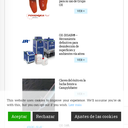
para su uso de Grupo
OX
VER +
OX-DISAIR® –
Herramienta
definitiva para
desinfección de
superficies y
ambientes vía aérea
VER +
Claves del éxito en la
lucha frente a
Campylobater
VER +
This website uses cookies to improve your experience. We'll assume you're ok
with this, but you can opt-out if you wish.
Leer más
Aceptar
Rechazar
Ajustes de las cookies
OX-S4®,