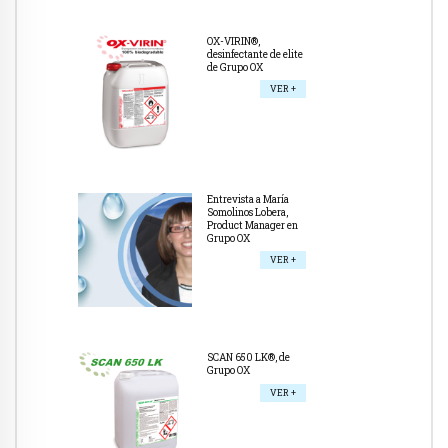
OX-VIRIN®,
desinfectante de elite
de Grupo OX
VER +
Entrevista a María
Somolinos Lobera,
Product Manager en
Grupo OX
VER +
SCAN 650 LK®, de
Grupo OX
VER +