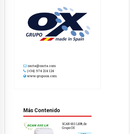
oxcta@oxcta.com
(+34) 974 214 124
www.grupoox.com
Más Contenido
SCAN 650 LK®, de
Grupo OX