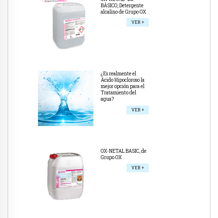
BÁSICO, Detergente
alcalino de Grupo OX
VER +
¿Es realmente el
Ácido Hipocloroso la
mejor opción para el
Tratamiento del
agua?
VER +
OX-NETAL BASIC, de
Grupo OX
VER +