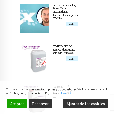
Entrevistamos a Jorge
Pérez Marín,
International
Technical Manager en
OX-CTA
VER +
®
OX-NETACID
EC
BÁSICO, detergente
ácido de Grupo OX
VER +
®
OX-DIGEST P
,
This website uses cookies to improve your experience. We'll assume you're ok
Acidificante Orgánico
with this, but you can opt-out if you wish.
Leer más
Premium de Grupo
OX
VER +
Aceptar
Rechazar
Ajustes de las cookies