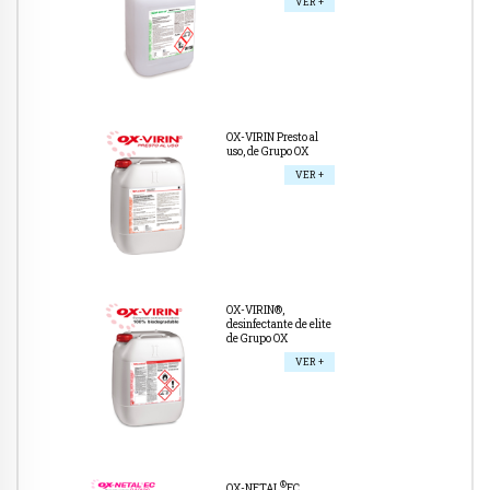
VER +
OX-VIRIN Presto al
uso, de Grupo OX
VER +
OX-VIRIN®,
desinfectante de elite
de Grupo OX
VER +
®
OX-NETAL
EC