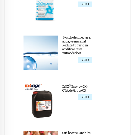
VER +
¡No solo desinfectes el
agua, ve más allá!
Reduce tu gasto en
acidificantes y
nutracéuticos
VER +
®
DiOX
Easy by OX-
CTA, de Grupo OX
VER +
Qué hacer cuando los