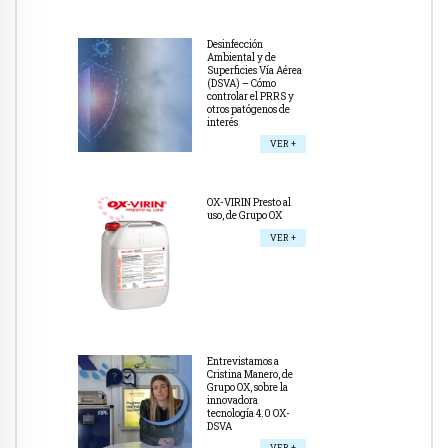
Desinfección
Ambiental y de
Superficies Vía Aérea
(DSVA) – Cómo
controlar el PRRS y
otros patógenos de
interés
VER +
OX-VIRIN Presto al
uso, de Grupo OX
VER +
Entrevistamos a
Cristina Manero, de
Grupo OX, sobre la
innovadora
tecnología 4.0 OX-
DSVA
VER +