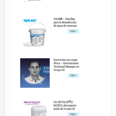
OXAN® – Pastillas
para la desinfección
de agua de consumo
VER +
Entrevista con Jorge
Pérez – International
Technical Manager en
Grupo OX
VER +
®
OX-NETACID
EC
BÁSICO, detergente
ácido de Grupo OX
VER +