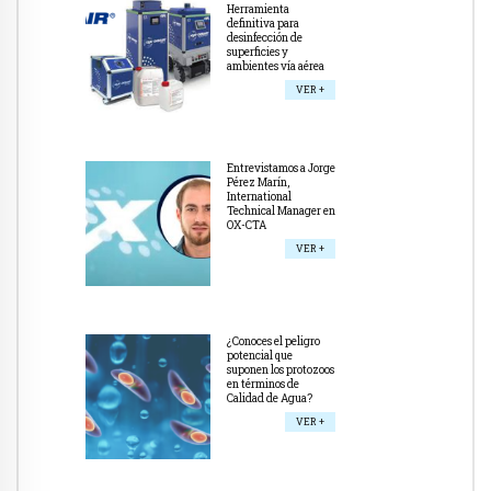
Herramienta
definitiva para
desinfección de
superficies y
ambientes vía aérea
VER +
Entrevistamos a Jorge
Pérez Marín,
International
Technical Manager en
OX-CTA
VER +
¿Conoces el peligro
potencial que
suponen los protozoos
en términos de
Calidad de Agua?
VER +