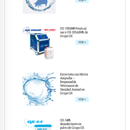
VER +
OX-VIRIN® Presto al
uso y OX-DISAIR®, de
Grupo OX
VER +
Entrevista con Héctor
Ampudia –
Responsable
Veterinario de
Sanidad Animal en
Grupo OX
VER +
OX-S4®,
desinfectante en
polvo de Grupo OX