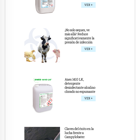
VER +
¡No solo seques, ve
más allá! Reduce
significativamente la
presión de infección
VER +
Anes 1410 LK,
detergente
desinfectante alcalino
clorado no espumante
VER +
Claves del éxito en la
lucha frente a
Campylobater