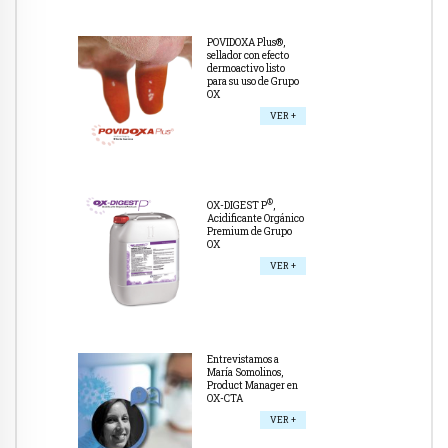
POVIDOXA Plus®,
sellador con efecto
dermoactivo listo
para su uso de Grupo
OX
VER +
®
OX-DIGEST P
,
Acidificante Orgánico
Premium de Grupo
OX
VER +
Entrevistamos a
María Somolinos,
Product Manager en
OX-CTA
VER +