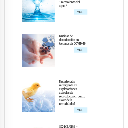
Tratamiento del
agua?
VER +
Rutinas de
desinfección en
tiempos de COVID-19
VER +
Desinfección
inteligente en
explotaciones
avícolas de
reproducción: punto
clave de la
rentabilidad
VER +
OX-DISAIR® –