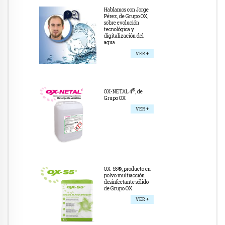
Hablamos con Jorge
Pérez, de Grupo OX,
sobre evolución
tecnológica y
digitalización del
agua
VER +
®
OX-NETAL 4
, de
Grupo OX
VER +
OX-S5®, producto en
polvo multiacción
desinfectante sólido
de Grupo OX
VER +