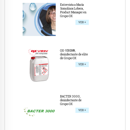
Entrevista a María
Somolinos Lobera,
Product Manager en
Grupo OX
VER +
OX-VIRIN®,
desinfectante de elite
de Grupo OX
VER +
BACTER 3000,
desinfectante de
Grupo OX
VER +