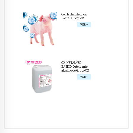
Con la desinfección
¡No te la juegues!
VER +
®
OX-NETAL
EC
BÁSICO, Detergente
alcalino de Grupo OX
VER +