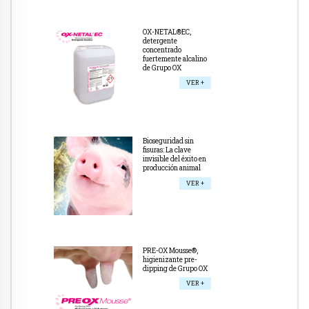
OX-NETAL®EC,
detergente
concentrado
fuertemente alcalino
de Grupo OX
VER +
Bioseguridad sin
fisuras: La clave
invisible del éxito en
producción animal
VER +
PRE-OX Mousse®,
higienizante pre-
dipping de Grupo OX
VER +