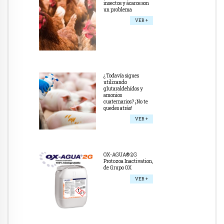
insectos y ácaros son
un problema
VER +
¿Todavía sigues
utilizando
glutaraldehídos y
amonios
cuaternarios? ¡No te
quedes atrás!
VER +
OX-AGUA® 2G
Protozoa Inactivation,
de Grupo OX
VER +