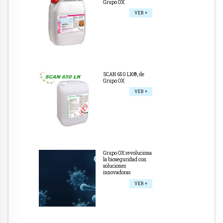
Grupo OX
VER +
SCAN 650 LK®, de
Grupo OX
VER +
Grupo OX revoluciona
la bioseguridad con
soluciones
innovadoras
VER +