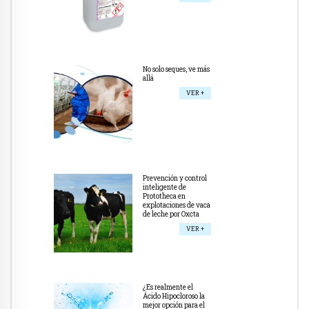
No solo seques, ve más
allá
VER +
Prevención y control
inteligente de
Prototheca en
explotaciones de vaca
de leche por Oxcta
VER +
¿Es realmente el
Ácido Hipocloroso la
mejor opción para el