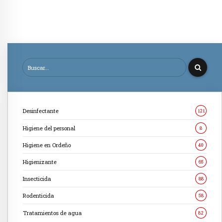
Desinfectante
121
Higiene del personal
8
Higiene en Ordeño
40
Higienizante
65
Insecticida
88
Rodenticida
58
Tratamientos de agua
82