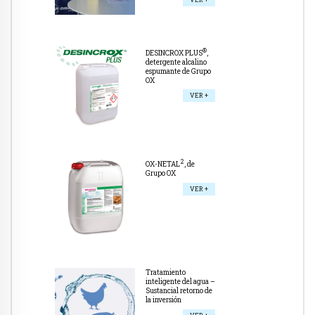
®
DESINCROX PLUS
,
detergente alcalino
espumante de Grupo
OX
VER +
2
OX-NETAL
, de
Grupo OX
VER +
Tratamiento
inteligente del agua –
Sustancial retorno de
la inversión