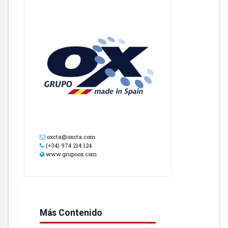
oxcta@oxcta.com
(+34) 974 214 124
www.grupoox.com
Más Contenido