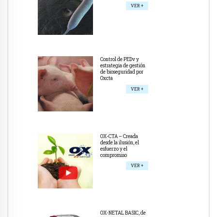
VER +
Control de PEDv y
estrategia de gestión
de bioseguridad por
Oxcta
VER +
OX-CTA – Creada
desde la ilusión, el
esfuerzo y el
compromiso
VER +
OX-NETAL BASIC, de