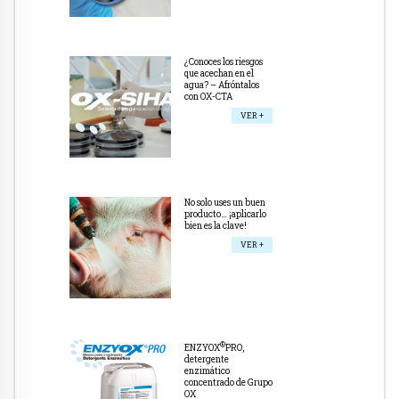
¿Conoces los riesgos
que acechan en el
agua? – Afróntalos
con OX-CTA
VER +
No solo uses un buen
producto… ¡aplicarlo
bien es la clave!
VER +
®
ENZYOX
PRO,
detergente
enzimático
concentrado de Grupo
OX