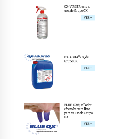
OX-VIRIN Presto al
uso, de Grupo OX
VER +
®
OX-AGUA
2G, de
Grupo OX
VER +
BLUE-OX®, sellador
efecto barrera listo
para su uso de Grupo
OX
VER +