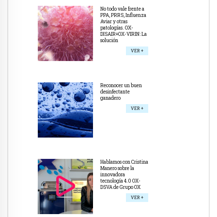
No todo vale frente a
PPA, PRRS, Influenza
Aviar y otras
patologías. OX-
DISAIR+OX-VIRIN: La
solución
VER +
Reconocer un buen
desinfectante
ganadero
VER +
Hablamos con Cristina
Manero sobre la
innovadora
tecnología 4.0 OX-
DSVA de Grupo OX
VER +